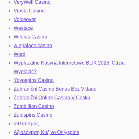
VeryWell Casino
Vipsta Casino
Voiceover
Westace
Wildies Casino
winpalace casino
Word
Wypłacalne Kasyna Internetowe BLIK 2026: Gdzie
Wypłacić?
Yoyospins Casino
Zahraniční Casino Bonus Bez Vkladu
Zahraniční Online Casina V Česku
Zombillion Casino
Zuluspins Casino
αθλητισμός
Αξιολόγηση Καζίνο Onlyspins