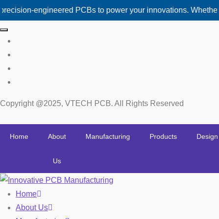
ion-engineered PCBs to power your innovations. Whether you ne
Copyright @2025, VTECH PCB. All Rights Reserved
Home
About
Manufacturing
Products
Design
Us
Home
About Us