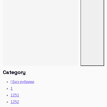
Category
! Без рубрики
1
1251
1252