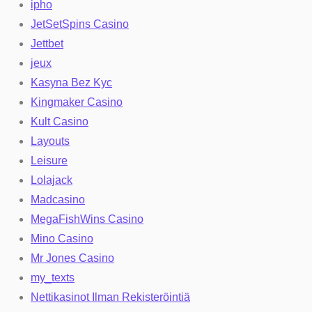
ipho
JetSetSpins Casino
Jettbet
jeux
Kasyna Bez Kyc
Kingmaker Casino
Kult Casino
Layouts
Leisure
Lolajack
Madcasino
MegaFishWins Casino
Mino Casino
Mr Jones Casino
my_texts
Nettikasinot Ilman Rekisteröintiä