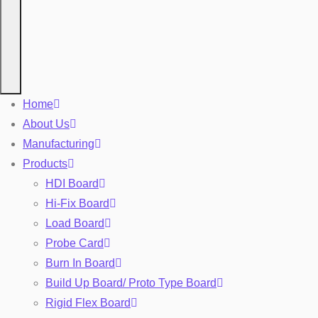
Home
About Us
Manufacturing
Products
HDI Board
Hi-Fix Board
Load Board
Probe Card
Burn In Board
Build Up Board/ Proto Type Board
Rigid Flex Board