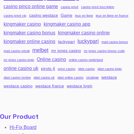
casino pinco online game
casino privé
casino privé inscription
casino westace
Game
casino privé vip
jeux en ligne
jeux en ligne en france
kingmaker casino
kingmaker casino app
kingmaker casino bonus
kingmaker casino online
luckypari
kingmaker online casino
lackypari
mad casino bonus
melbet
mr jones casino
mad casino retrait
mr jones casino bonus code
Online casino
mr jones casino login
online casino nederland
online casino uk
pirots 4
prive casino
qbet casino
qbet casino login
westace
qbet casino review
qbet casino uk
qbet online casino
stratégie
westace casino
westace france
westace login
Our Product
Hi-Fix Board