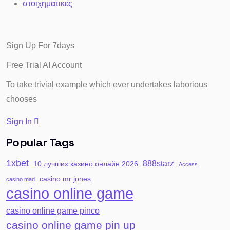
στοιχηματικες
Sign Up For 7days
Free Trial AI
Account
To take trivial example which ever undertakes laborious
chooses
Sign In
Popular Tags
1xbet
888starz
10 лучших казино онлайн 2026
Access
casino mr jones
casino mad
casino online game
casino online game pinco
casino online game pin up