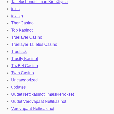
Talletusbonus Ilman Kierrätystä
texts
textslp
Thor Casino
Top Kasinot
Truelayer Casino
Truelayer Talletus Casino
Trueluck
Trustly Kasinot
TuzBet Casino
Twin Casino
Uncategorized
updates
Uudet Nettikasinot Ilmaiskierrokset
Uudet Verovapaat Nettikasinot
Verovapaat Netticasinot