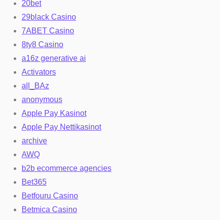
20bet
29black Casino
7ABET Casino
8ty8 Casino
a16z generative ai
Activators
all_BAz
anonymous
Apple Pay Kasinot
Apple Pay Nettikasinot
archive
AWQ
b2b ecommerce agencies
Bet365
Betfouru Casino
Betmica Casino