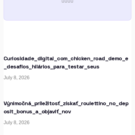
Curiosidade_digital_com_chicken_road_demo_e
_desafios_hilários_para_testar_seus
July 8, 2026
Výnimočná_príležitosť_získať_roulettino_no_dep
Osit_bonus_a_objaviť_nov
July 8, 2026