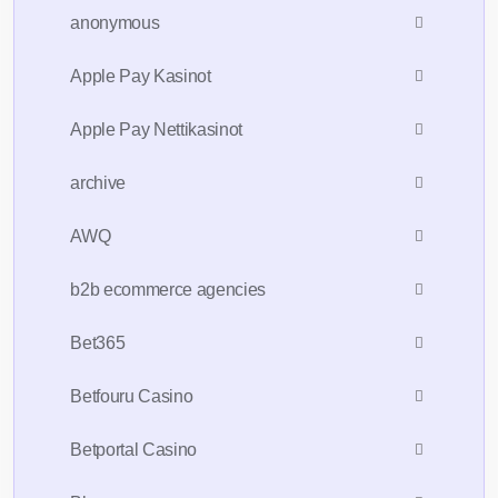
anonymous
Apple Pay Kasinot
Apple Pay Nettikasinot
archive
AWQ
b2b ecommerce agencies
Bet365
Betfouru Casino
Betportal Casino