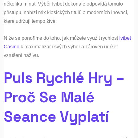
několika minut. Výběr Ivibet dokonale odpovídá tomuto
přístupu, nabízí mix klasických titulů a moderních inovací,
které udržují tempo živé.
Níže se ponoříme do toho, jak můžete využít rychlost
Ivibet
Casino
k maximalizaci svých výher a zároveň udržet
vzrušení naživu.
Puls Rychlé Hry –
Proč Se Malé
Seance Vyplatí