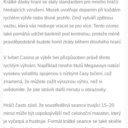
Krátké dávky hraní se staly standardem pro mnoho hráčů
hledajících vzrušení. Mozek uvolňuje dopamin při každém
rychlém výhře nebo těsné prohře, čímž vytváří zpětnou
vazbu, která vás motivuje vracet se pro více. Tento vzorec
také pomáhá udržet bankroll pod kontrolou, protože méně
pravděpodobně budete honit ztráty během dlouhého hraní.
V Ivibet Casino je výběr her přizpůsoben právě těmto
rychlým výhrám. Například mnoho titulů Megaways nabízí
vysokou volatilitu spojenou s nízkými časy točení, což
znamená, že můžete zažít výraznou výhru, než si
uvědomíte, že jste strávili další minutu u obrazovky.
Hráči často zjistí, že soustředěná seance trvající 15–20
minut může být uspokojivější než celonoční maraton, který
je vyčerpá a frustruje. Formát krátké seance se také skvěle