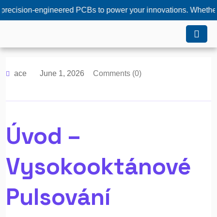
on-engineered PCBs to power your innovations. Whether you need
ace
June 1, 2026
Comments (0)
Úvod –
Vysokooktánové
Pulsování