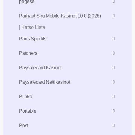
pagess
Parhaat Siru Mobile Kasinot 10 € (2026)
| Katso Lista
Paris Sportifs
Patchers
Paysafecard Kasinot
Paysafecard Nettikasinot
Plinko
Portable
Post