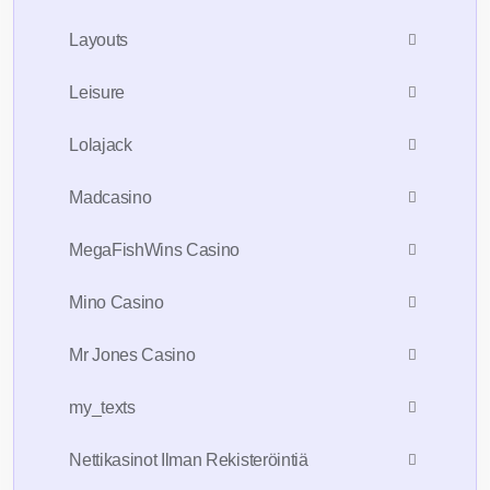
Layouts
Leisure
Lolajack
Madcasino
MegaFishWins Casino
Mino Casino
Mr Jones Casino
my_texts
Nettikasinot Ilman Rekisteröintiä