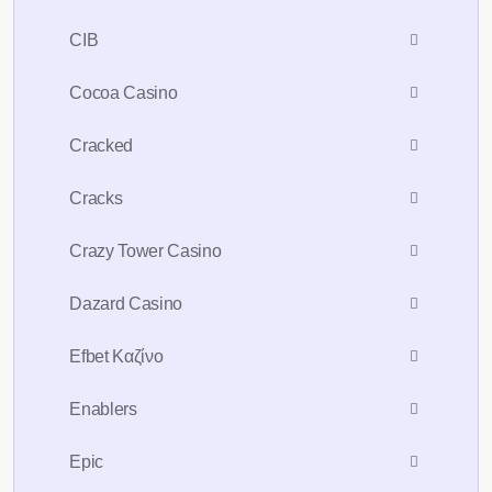
CIB
Cocoa Casino
Cracked
Cracks
Crazy Tower Сasino
Dazard Casino
Efbet Καζίνο
Enablers
Epic