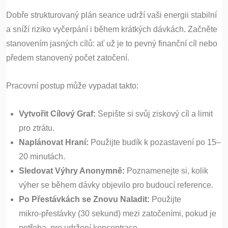
Dobře strukturovaný plán seance udrží vaši energii stabilní
a sníží riziko vyčerpání i během krátkých dávkách. Začněte
stanovením jasných cílů: ať už je to pevný finanční cíl nebo
předem stanovený počet zatočení.
Pracovní postup může vypadat takto:
Vytvořit Cílový Graf:
Sepište si svůj ziskový cíl a limit
pro ztrátu.
Naplánovat Hraní:
Použijte budík k pozastavení po 15–
20 minutách.
Sledovat Výhry Anonymně:
Poznamenejte si, kolik
výher se během dávky objevilo pro budoucí reference.
Po Přestávkách se Znovu Naladit:
Použijte
mikro‑přestávky (30 sekund) mezi zatočeními, pokud je
potřeba, pro udržení koncentrace.