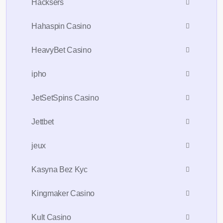
Hacksers
Hahaspin Casino
HeavyBet Casino
ipho
JetSetSpins Casino
Jettbet
jeux
Kasyna Bez Kyc
Kingmaker Casino
Kult Casino