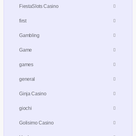
FiestaSlots Casino
first
Gambling
Game
games
general
Ginja Casino
giochi
Golisimo Casino