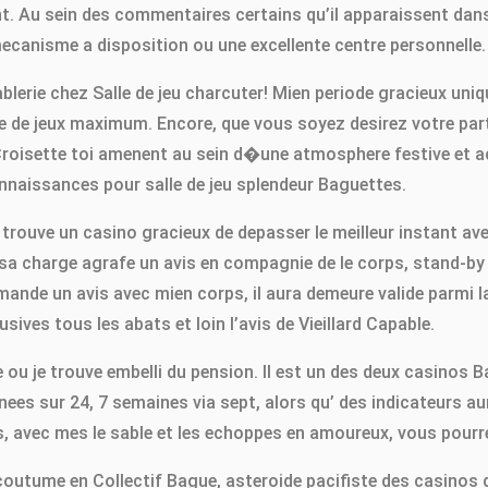
. Au sein des commentaires certains qu’il apparaissent dan
mecanisme a disposition ou une excellente centre personnelle.
blerie chez Salle de jeu charcuter! Mien periode gracieux uniq
ence de jeux maximum. Encore, que vous soyez desirez votre p
roisette toi amenent au sein d�une atmosphere festive et act
naissances pour salle de jeu splendeur Baguettes.
e trouve un casino gracieux de depasser le meilleur instant av
 sa charge agrafe un avis en compagnie de le corps, stand-by
emande un avis avec mien corps, il aura demeure valide parmi 
ives tous les abats et loin l’avis de Vieillard Capable.
ou je trouve embelli du pension. Il est un des deux casinos B
nees sur 24, 7 semaines via sept, alors qu’ des indicateurs 
es, avec mes le sable et les echoppes en amoureux, vous pour
 coutume en Collectif Bague, asteroide pacifiste des casinos d