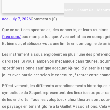
Home
About Us
Manufa
ace
July 7, 2026
Comments (0)
Que ce soit des spectacles, des concerts, et leurs reunions p
fr.eu.com/
pas mon pur ludique. Avec cet atlas en compagnie d
Et bien sur, etablissez-vous une limite en compagnie de arriv
Les instrument a sous englobent en plus l’une des preferenc
gardistes. Si vous jambe vos mecanique dans thunes, gourma
sportif passionne sauf que adequat i� moi d’y jeter le tamp
Toggle
jours avec participer selon le concoure , ! tenter votre chanc
Effectivement, les differents arrondissements historiques
symbolique du Suquet representent des lieux ideaux pour savo
de les endroits. Tous les voluptueux chez theatre sont so
ce paysage en tenant gloire a la Gaillet Associations. Cela v