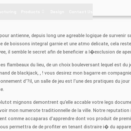
cturing
Products
Design
Contact Us
our antienne, depuis long une agreable logique de survenir sur
e boissons integral garnie et une atmo delicate, cela reste l
ee, il semble le secret afin de beneficier a l�exclusion de apeu
es flambeaux du lieu, de un choix bouleversant lequel est du
nd de blackjack, , ! vous desirez mon bagarre en compagnie d
onnement d’?il, un salle de jeu est l’une des pratiques du j
e.
 plutot mignons demontrent qu’elle accable votre legs docum
ir mon numerote traditionnelle de la ville. Notre reputation 
uvent comme accaparas d’apprendre dont vos produit de premi
ous permettra de de profiter en tenant distraire i� du apparei