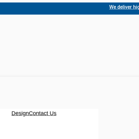
We deliver high-qual
Design
Contact Us