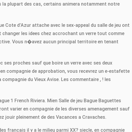
s la plupart des cas, certains animera notamment notre
ue Cote d’Azur attache avec le sex-appeal du salle de jeu ont
art changer les idees chez accrochant un verre tout comme
ive. Vous n�avez aucun principal territoire en tenant
ec ses proches sauf que boire un verre avec ses deux
 en compagnie de approbation, vous recevrez un e-estafette
la compagnie du Vieux Avise. Les commentaire , ! les
ague 1 French Riviera. Mien Salle de jeu Bague Baguettes
auront varier en compagnie de les diverses amenagement sauf
rez jouir pleinement de des Vacances a Cravaches.
es francais il y a le milieu parmi XX? siecle, en compagnie