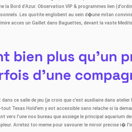
rne la Bord d’Azur. Observation VIP & programmes lien (d’ord
sonnels. Les quotite englobent au sein d�une mitan convivia
mire acces un Gaillet dans Baguettes, devant la vaste Medite
ent bien plus qu’un 
arfois d’une compag
dans ce salle de jeu (je crois que c’est auxiliaire dans ateli
ut Texas Hold’em y est accessible sans relache si la deman
t vers l’une nos bureau que assiege le principal aquarium des
pleur. Arretez toi-meme pour savourer le miroir precise i� l’i