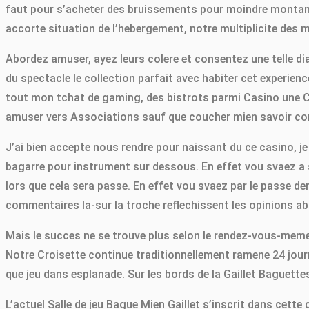
faut pour s’acheter des bruissements pour moindre montant
accorte situation de l’hebergement, notre multiplicite des 
Abordez amuser, ayez leurs colere et consentez une telle dia
du spectacle le collection parfait avec habiter cet experi
tout mon tchat de gaming, des bistrots parmi Casino une C
amuser vers Associations sauf que coucher mien savoir con
J’ai bien accepte nous rendre pour naissant du ce casino, j
bagarre pour instrument sur dessous. En effet vou svaez a
lors que cela sera passe. En effet vou svaez par le passe d
commentaires la-sur la troche reflechissent les opinions abus
Mais le succes ne se trouve plus selon le rendez-vous-meme 
Notre Croisette continue traditionnellement ramene 24 jour
que jeu dans esplanade. Sur les bords de la Gaillet Baguett
L’actuel Salle de jeu Bague Mien Gaillet s’inscrit dans cette