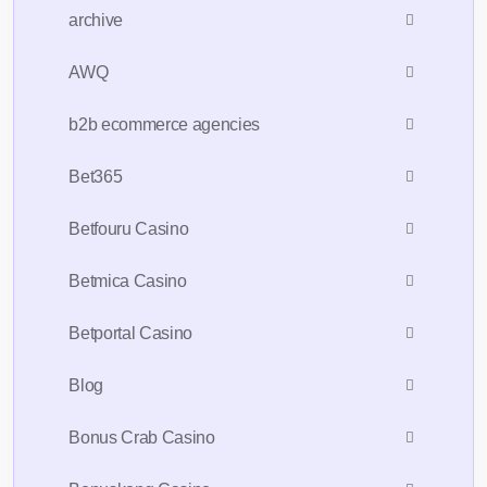
archive
AWQ
b2b ecommerce agencies
Bet365
Betfouru Casino
Betmica Casino
Betportal Casino
Blog
Bonus Crab Casino