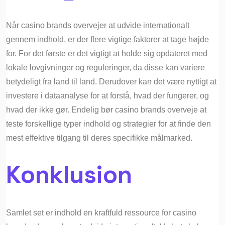
Når casino brands overvejer at udvide internationalt
gennem indhold, er der flere vigtige faktorer at tage højde
for. For det første er det vigtigt at holde sig opdateret med
lokale lovgivninger og reguleringer, da disse kan variere
betydeligt fra land til land. Derudover kan det være nyttigt at
investere i dataanalyse for at forstå, hvad der fungerer, og
hvad der ikke gør. Endelig bør casino brands overveje at
teste forskellige typer indhold og strategier for at finde den
mest effektive tilgang til deres specifikke målmarked.
Konklusion
Samlet set er indhold en kraftfuld ressource for casino