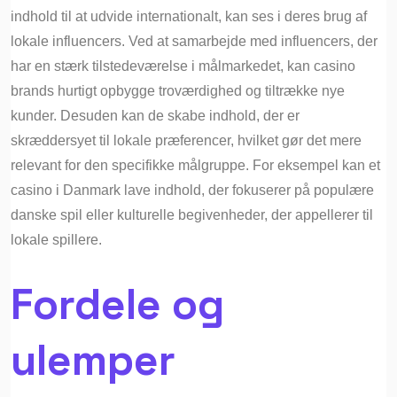
indhold til at udvide internationalt, kan ses i deres brug af
lokale influencers. Ved at samarbejde med influencers, der
har en stærk tilstedeværelse i målmarkedet, kan casino
brands hurtigt opbygge troværdighed og tiltrække nye
kunder. Desuden kan de skabe indhold, der er
skræddersyet til lokale præferencer, hvilket gør det mere
relevant for den specifikke målgruppe. For eksempel kan et
casino i Danmark lave indhold, der fokuserer på populære
danske spil eller kulturelle begivenheder, der appellerer til
lokale spillere.
Fordele og
ulemper