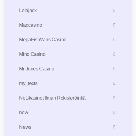
Lolajack
Madcasino
MegaFishWins Casino
Mino Casino
Mr Jones Casino
my_texts
Nettikasinot Ilman Rekisteröintiä
new
News