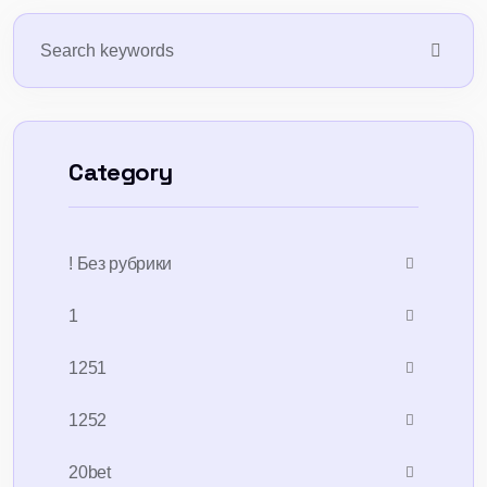
Category
! Без рубрики
1
1251
1252
20bet