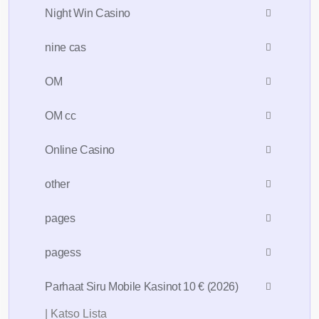
Night Win Casino
nine cas
OM
OM cc
Online Casino
other
pages
pagess
Parhaat Siru Mobile Kasinot 10 € (2026)
| Katso Lista