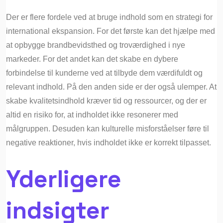
Der er flere fordele ved at bruge indhold som en strategi for
international ekspansion. For det første kan det hjælpe med
at opbygge brandbevidsthed og troværdighed i nye
markeder. For det andet kan det skabe en dybere
forbindelse til kunderne ved at tilbyde dem værdifuldt og
relevant indhold. På den anden side er der også ulemper. At
skabe kvalitetsindhold kræver tid og ressourcer, og der er
altid en risiko for, at indholdet ikke resonerer med
målgruppen. Desuden kan kulturelle misforståelser føre til
negative reaktioner, hvis indholdet ikke er korrekt tilpasset.
Yderligere
indsigter