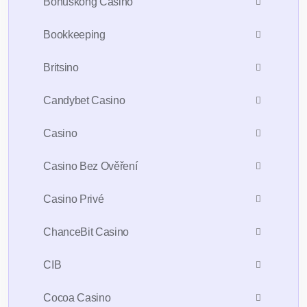
Bonuskong Casino
Bookkeeping
Britsino
Candybet Casino
Casino
Casino Bez Ověření
Casino Privé
ChanceBit Casino
CIB
Cocoa Casino