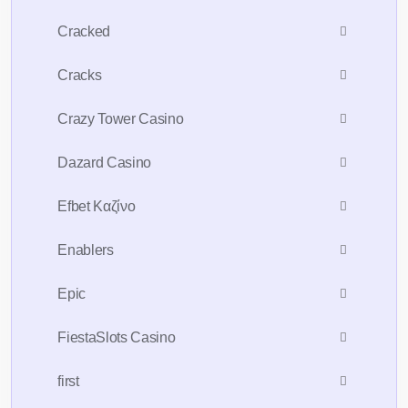
Cracked
Cracks
Crazy Tower Сasino
Dazard Casino
Efbet Καζίνο
Enablers
Epic
FiestaSlots Casino
first