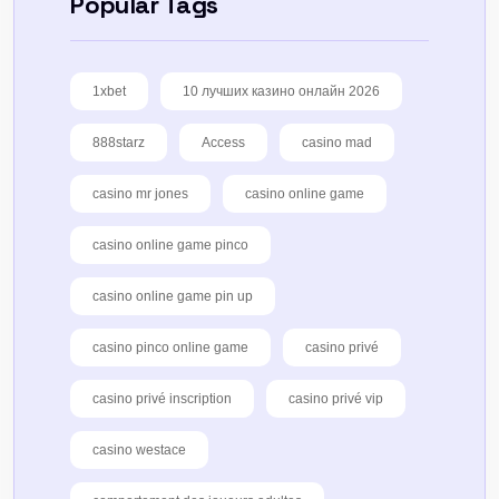
Popular Tags
1xbet
10 лучших казино онлайн 2026
888starz
Access
casino mad
casino mr jones
casino online game
casino online game pinco
casino online game pin up
casino pinco online game
casino privé
casino privé inscription
casino privé vip
casino westace