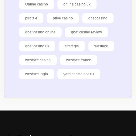
Online casino
online casino uk
pirots 4
prive casino
qbet casino
qbet casino online
qbet casino review
qbet casino uk
stratégie
westace
westace casino
westace france
westace login
yard casino слоты