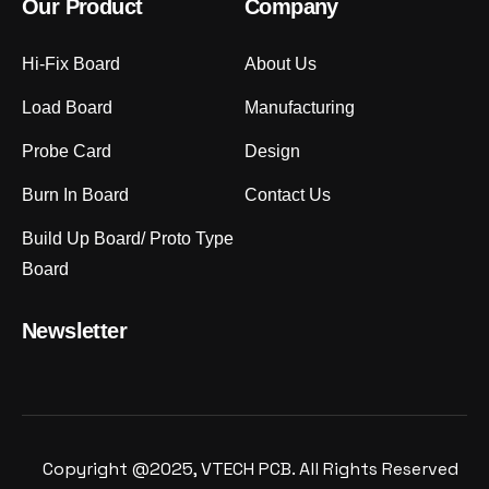
Our Product
Company
Hi-Fix Board
About Us
Load Board
Manufacturing
Probe Card
Design
Burn In Board
Contact Us
Build Up Board/ Proto Type
Board
Newsletter
Copyright @2025, VTECH PCB. All Rights Reserved