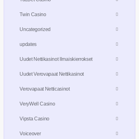
Twin Casino
Uncategorized
updates
Uudet Nettikasinot Ilmaiskierrokset
Uudet Verovapaat Nettikasinot
Verovapaat Netticasinot
VeryWell Casino
Vipsta Casino
Voiceover