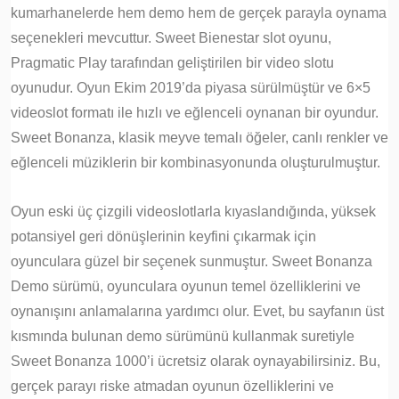
kumarhanelerde hem demo hem de gerçek parayla oynama
seçenekleri mevcuttur. Sweet Bienestar slot oyunu,
Pragmatic Play tarafından geliştirilen bir video slotu
oyunudur. Oyun Ekim 2019’da piyasa sürülmüştür ve 6×5
videoslot formatı ile hızlı ve eğlenceli oynanan bir oyundur.
Sweet Bonanza, klasik meyve temalı öğeler, canlı renkler ve
eğlenceli müziklerin bir kombinasyonunda oluşturulmuştur.
Oyun eski üç çizgili videoslotlarla kıyaslandığında, yüksek
potansiyel geri dönüşlerinin keyfini çıkarmak için
oyunculara güzel bir seçenek sunmuştur. Sweet Bonanza
Demo sürümü, oyunculara oyunun temel özelliklerini ve
oynanışını anlamalarına yardımcı olur. Evet, bu sayfanın üst
kısmında bulunan demo sürümünü kullanmak suretiyle
Sweet Bonanza 1000’i ücretsiz olarak oynayabilirsiniz. Bu,
gerçek parayı riske atmadan oyunun özelliklerini ve