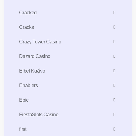
Cracked
Cracks
Crazy Tower Сasino
Dazard Casino
Efbet Καζίνο
Enablers
Epic
FiestaSlots Casino
first