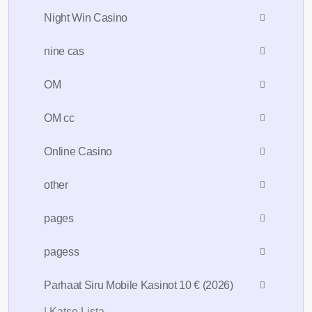
Night Win Casino
nine cas
OM
OM cc
Online Casino
other
pages
pagess
Parhaat Siru Mobile Kasinot 10 € (2026)
| Katso Lista