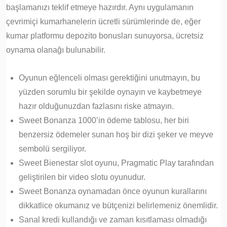
başlamanızı teklif etmeye hazırdır. Aynı uygulamanın
çevrimiçi kumarhanelerin ücretli sürümlerinde de, eğer
kumar platformu depozito bonusları sunuyorsa, ücretsiz
oynama olanağı bulunabilir.
Oyunun eğlenceli olması gerektiğini unutmayın, bu
yüzden sorumlu bir şekilde oynayın ve kaybetmeye
hazır olduğunuzdan fazlasını riske atmayın.
Sweet Bonanza 1000’in ödeme tablosu, her biri
benzersiz ödemeler sunan hoş bir dizi şeker ve meyve
sembolü sergiliyor.
Sweet Bienestar slot oyunu, Pragmatic Play tarafından
geliştirilen bir video slotu oyunudur.
Sweet Bonanza oynamadan önce oyunun kurallarını
dikkatlice okumanız ve bütçenizi belirlemeniz önemlidir.
Sanal kredi kullandığı ve zaman kısıtlaması olmadığı