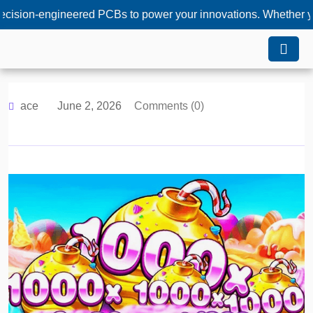
engineered PCBs to power your innovations. Whether you need cu
ace
June 2, 2026
Comments (0)