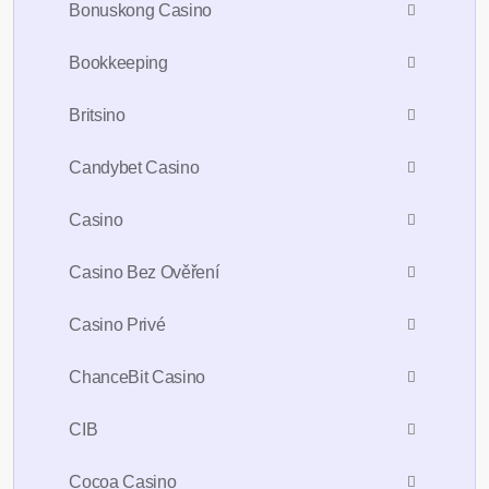
Bonuskong Casino
Bookkeeping
Britsino
Candybet Casino
Casino
Casino Bez Ověření
Casino Privé
ChanceBit Casino
CIB
Cocoa Casino