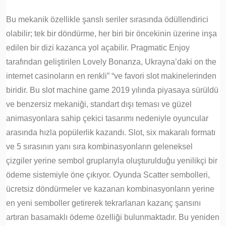
Bu mekanik özellikle şanslı seriler sırasında ödüllendirici
olabilir; tek bir döndürme, her biri bir öncekinin üzerine inşa
edilen bir dizi kazanca yol açabilir. Pragmatic Enjoy
tarafından geliştirilen Lovely Bonanza, Ukrayna’daki on the
internet casinoların en renkli” “ve favori slot makinelerinden
biridir. Bu slot machine game 2019 yılında piyasaya sürüldü
ve benzersiz mekaniği, standart dışı teması ve güzel
animasyonlara sahip çekici tasarımı nedeniyle oyuncular
arasında hızla popülerlik kazandı. Slot, six makaralı formatı
ve 5 sırasının yanı sıra kombinasyonların geleneksel
çizgiler yerine sembol gruplarıyla oluşturulduğu yenilikçi bir
ödeme sistemiyle öne çıkıyor. Oyunda Scatter sembolleri,
ücretsiz döndürmeler ve kazanan kombinasyonların yerine
en yeni semboller getirerek tekrarlanan kazanç şansını
artıran basamaklı ödeme özelliği bulunmaktadır. Bu yeniden