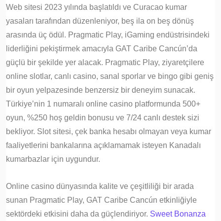
Web sitesi 2023 yılında başlatıldı ve Curacao kumar
yasaları tarafından düzenleniyor, beş ila on beş dönüş
arasında üç ödül. Pragmatic Play, iGaming endüstrisindeki
liderliğini pekiştirmek amacıyla GAT Caribe Cancún’da
güçlü bir şekilde yer alacak. Pragmatic Play, ziyaretçilere
online slotlar, canlı casino, sanal sporlar ve bingo gibi geniş
bir oyun yelpazesinde benzersiz bir deneyim sunacak.
Türkiye’nin 1 numaralı online casino platformunda 500+
oyun, %250 hoş geldin bonusu ve 7/24 canlı destek sizi
bekliyor. Slot sitesi, çek banka hesabı olmayan veya kumar
faaliyetlerini bankalarına açıklamamak isteyen Kanadalı
kumarbazlar için uygundur.
Online casino dünyasında kalite ve çeşitliliği bir arada
sunan Pragmatic Play, GAT Caribe Cancún etkinliğiyle
sektördeki etkisini daha da güçlendiriyor.
Sweet Bonanza