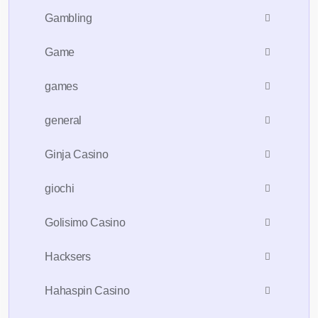
Gambling
Game
games
general
Ginja Casino
giochi
Golisimo Casino
Hacksers
Hahaspin Casino