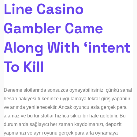
Line Casino
Gambler Came
Along With ‘intent
To Kill
Deneme slotlarında sonsuzca oynayabilirsiniz, çünkü sanal
hesap bakiyesi tükenince uygulamaya tekrar giriş yapabilir
ve anında yenilenecektir. Ancak oyuncu asla gerçek para
alamaz ve bu tür slotlar hızlıca sıkıcı bir hale gelebilir. Bu
durumlarda sağlayıcı her zaman kaydolmanızı, depozit
yapmanızı ve aynı oyunu gerçek paralarla oynamaya