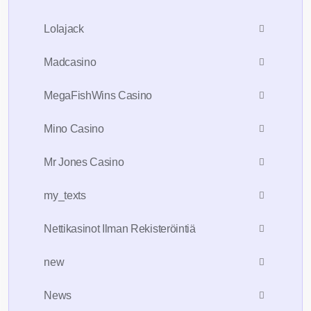
Lolajack
Madcasino
MegaFishWins Casino
Mino Casino
Mr Jones Casino
my_texts
Nettikasinot Ilman Rekisteröintiä
new
News