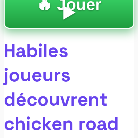
🔥 Jouer
▶️
Habiles
joueurs
découvrent
chicken road