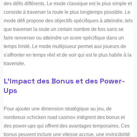
des défis différents. Le mode classique est le plus simple et
consiste à traverser la route le plus longtemps possible. Le
mode défi propose des objectifs spécifiques à atteindre, tels
que traverser la route un certain nombre de fois sans se
faire renverser ou atteindre un score spécifique dans un
temps limité. Le mode multijoueur permet aux joueurs de
s'affronter en temps réel et de voir qui est le plus habile à la
traversée.
L'Impact des Bonus et des Power-
Ups
Pour ajouter une dimension stratégique au jeu, de
nombreux «chicken road casino» intègrent des bonus et
des power-ups qui offrent des avantages temporaires. Ces
bonus peuvent inclure une vitesse accrue, une invincibilité