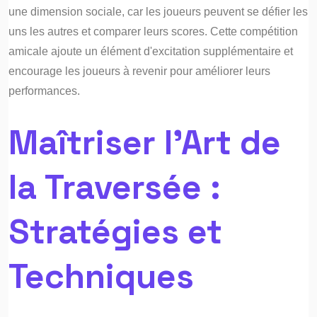
une dimension sociale, car les joueurs peuvent se défier les
uns les autres et comparer leurs scores. Cette compétition
amicale ajoute un élément d'excitation supplémentaire et
encourage les joueurs à revenir pour améliorer leurs
performances.
Maîtriser l'Art de
la Traversée :
Stratégies et
Techniques