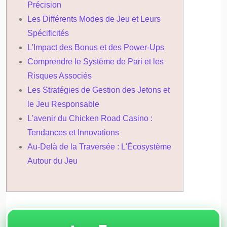
Précision
Les Différents Modes de Jeu et Leurs
Spécificités
L'Impact des Bonus et des Power-Ups
Comprendre le Système de Pari et les
Risques Associés
Les Stratégies de Gestion des Jetons et
le Jeu Responsable
L'avenir du Chicken Road Casino :
Tendances et Innovations
Au-Delà de la Traversée : L'Écosystème
Autour du Jeu