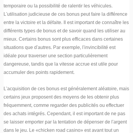
temporaire ou la possibilité de ralentir les véhicules.
L'utilisation judicieuse de ces bonus peut faire la différence
entre la victoire et la défaite. Il est important de connaître les
différents types de bonus et de savoir quand les utiliser au
mieux. Certains bonus sont plus efficaces dans certaines
situations que d'autres. Par exemple, l'invincibilité est
idéale pour traverser une section particulièrement
dangereuse, tandis que la vitesse accrue est utile pour
accumuler des points rapidement.
L'acquisition de ces bonus est généralement aléatoire, mais
certains jeux proposent des moyens de les obtenir plus
fréquemment, comme regarder des publicités ou effectuer
des achats intégrés. Cependant, il est important de ne pas
se laisser emporter par la tentation de dépenser de l'argent
dans le jeu. Le «chicken road casino» est avant tout un