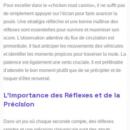
Pour exceller dans le «chicken road casino», il ne suffit pas
de simplement appuyer sur l'écran pour faire avancer la
poule. Une stratégie réfléchie et une bonne maîtrise des
réflexes sont essentielles pour survivre et maximiser son
score. L'observation attentive du flux de circulation est
primordiale. Il faut anticiper les mouvements des véhicules
et identifier les moments propices pour traverser la route. La
patience est également une vertu cruciale. Il est préférable
d'attendre le bon moment plutôt que de se précipiter et de
risquer d'être renversé.
L'Importance des Réflexes et de la
Précision
Dans un jeu où chaque seconde compte, des réflexes
rapides et une précision chirurgicale sont des atouts