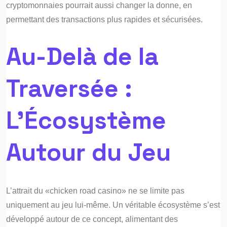
cryptomonnaies pourrait aussi changer la donne, en
permettant des transactions plus rapides et sécurisées.
Au-Delà de la
Traversée :
L'Écosystème
Autour du Jeu
L’attrait du «chicken road casino» ne se limite pas
uniquement au jeu lui-même. Un véritable écosystème s’est
développé autour de ce concept, alimentant des