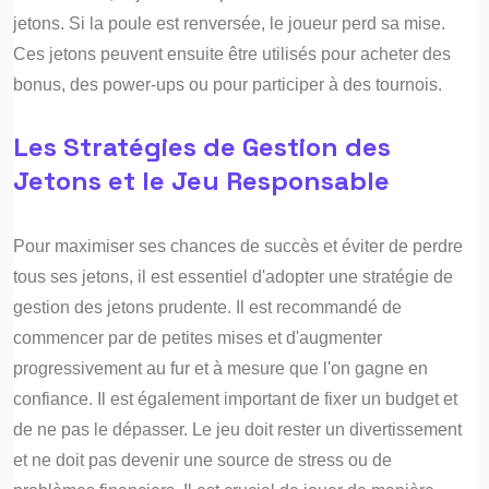
jetons. Si la poule est renversée, le joueur perd sa mise.
Ces jetons peuvent ensuite être utilisés pour acheter des
bonus, des power-ups ou pour participer à des tournois.
Les Stratégies de Gestion des
Jetons et le Jeu Responsable
Pour maximiser ses chances de succès et éviter de perdre
tous ses jetons, il est essentiel d'adopter une stratégie de
gestion des jetons prudente. Il est recommandé de
commencer par de petites mises et d'augmenter
progressivement au fur et à mesure que l'on gagne en
confiance. Il est également important de fixer un budget et
de ne pas le dépasser. Le jeu doit rester un divertissement
et ne doit pas devenir une source de stress ou de