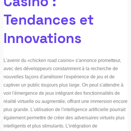
Casino :
Tendances et
Innovations
L'avenir du «chicken road casino» s'annonce prometteur,
avec des développeurs constamment à la recherche de
nouvelles façons d'améliorer l'expérience de jeu et de
captiver un public toujours plus large. On peut s'attendre à
voir l'émergence de jeux intégrant des fonctionnalités de
réalité virtuelle ou augmentée, offrant une immersion encore
plus grande. L'utilisation de l'intelligence artificielle pourrait
également permettre de créer des adversaires virtuels plus
intelligents et plus stimulants. L’intégration de