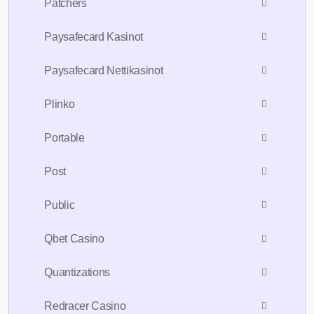
Patchers
Paysafecard Kasinot
Paysafecard Nettikasinot
Plinko
Portable
Post
Public
Qbet Casino
Quantizations
Redracer Casino