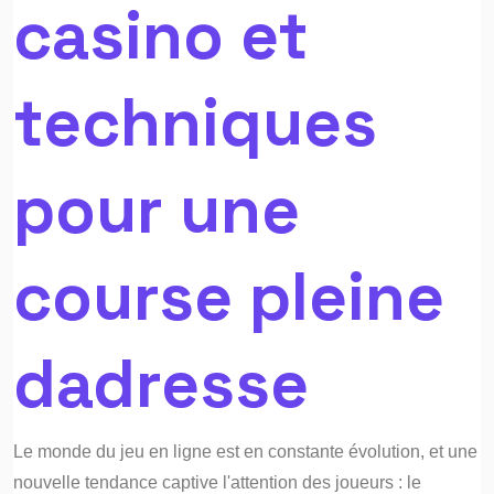
casino et
techniques
pour une
course pleine
dadresse
Le monde du jeu en ligne est en constante évolution, et une
nouvelle tendance captive l'attention des joueurs : le