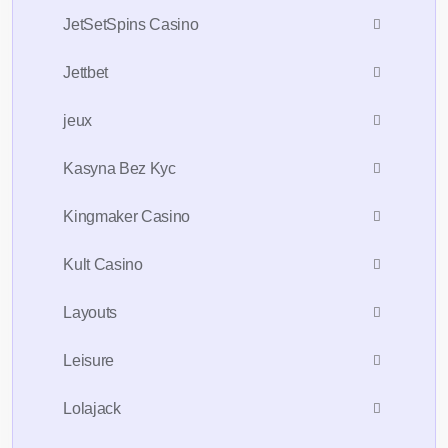
JetSetSpins Casino
Jettbet
jeux
Kasyna Bez Kyc
Kingmaker Casino
Kult Casino
Layouts
Leisure
Lolajack