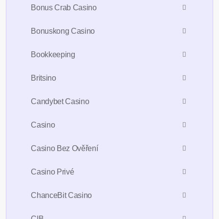
Bonus Crab Casino
Bonuskong Casino
Bookkeeping
Britsino
Candybet Casino
Casino
Casino Bez Ověření
Casino Privé
ChanceBit Casino
CIB