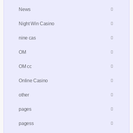
News
Night Win Casino
nine cas
OM
OM cc
Online Casino
other
pages
pagess