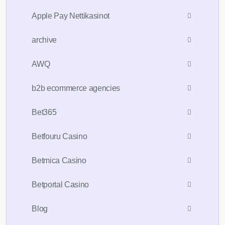
Apple Pay Nettikasinot
archive
AWQ
b2b ecommerce agencies
Bet365
Betfouru Casino
Betmica Casino
Betportal Casino
Blog