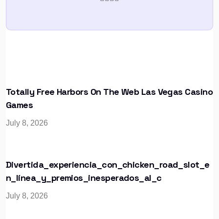
Totally Free Harbors On The Web Las Vegas Casino
Games
July 8, 2026
Divertida_experiencia_con_chicken_road_slot_e
N_línea_y_premios_inesperados_al_c
July 8, 2026