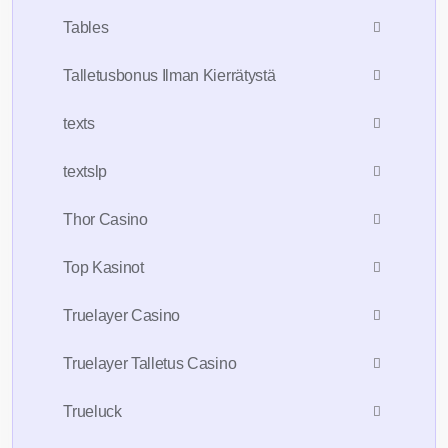
Tables
Talletusbonus Ilman Kierrätystä
texts
textslp
Thor Casino
Top Kasinot
Truelayer Casino
Truelayer Talletus Casino
Trueluck