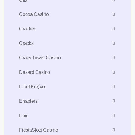
Cocoa Casino
Cracked
Cracks
Crazy Tower Сasino
Dazard Casino
Efbet Καζίνο
Enablers
Epic
FiestaSlots Casino