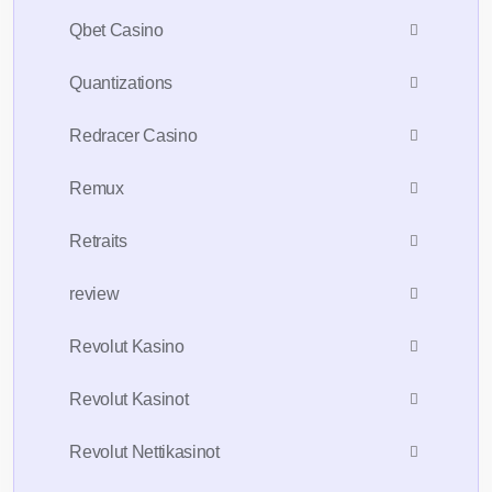
Qbet Casino
Quantizations
Redracer Casino
Remux
Retraits
review
Revolut Kasino
Revolut Kasinot
Revolut Nettikasinot