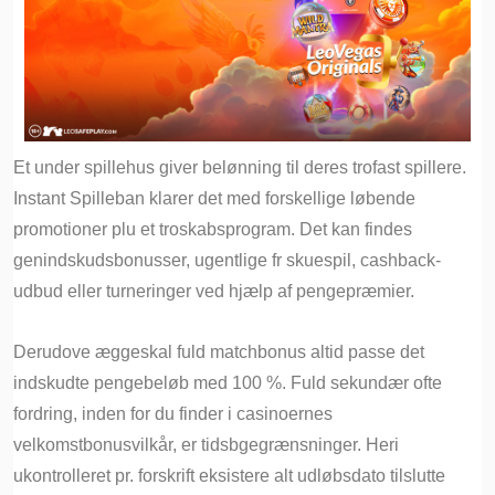
Et under spillehus giver belønning til deres trofast spillere.
Instant Spilleban klarer det med forskellige løbende
promotioner plu et troskabsprogram. Det kan findes
genindskudsbonusser, ugentlige fr skuespil, cashback-
udbud eller turneringer ved hjælp af pengepræmier.
Derudove æggeskal fuld matchbonus altid passe det
indskudte pengebeløb med 100 %. Fuld sekundær ofte
fordring, inden for du finder i casinoernes
velkomstbonusvilkår, er tidsbgegrænsninger. Heri
ukontrolleret pr. forskrift eksistere alt udløbsdato tilslutte