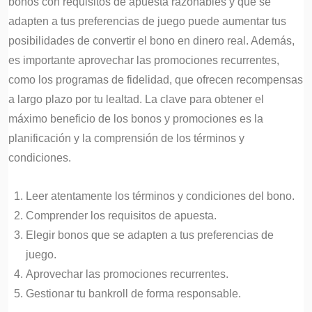
bonos con requisitos de apuesta razonables y que se
adapten a tus preferencias de juego puede aumentar tus
posibilidades de convertir el bono en dinero real. Además,
es importante aprovechar las promociones recurrentes,
como los programas de fidelidad, que ofrecen recompensas
a largo plazo por tu lealtad. La clave para obtener el
máximo beneficio de los bonos y promociones es la
planificación y la comprensión de los términos y
condiciones.
Leer atentamente los términos y condiciones del bono.
Comprender los requisitos de apuesta.
Elegir bonos que se adapten a tus preferencias de
juego.
Aprovechar las promociones recurrentes.
Gestionar tu bankroll de forma responsable.