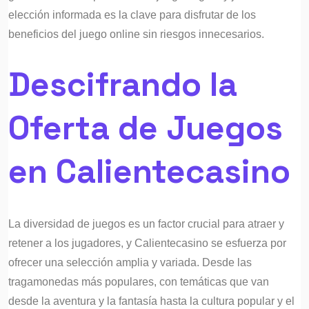
elección informada es la clave para disfrutar de los
beneficios del juego online sin riesgos innecesarios.
Descifrando la
Oferta de Juegos
en Calientecasino
La diversidad de juegos es un factor crucial para atraer y
retener a los jugadores, y Calientecasino se esfuerza por
ofrecer una selección amplia y variada. Desde las
tragamonedas más populares, con temáticas que van
desde la aventura y la fantasía hasta la cultura popular y el