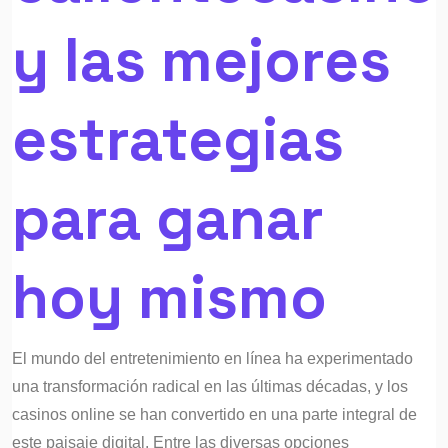
y las mejores
estrategias
para ganar
hoy mismo
El mundo del entretenimiento en línea ha experimentado
una transformación radical en las últimas décadas, y los
casinos online se han convertido en una parte integral de
este paisaje digital. Entre las diversas opciones