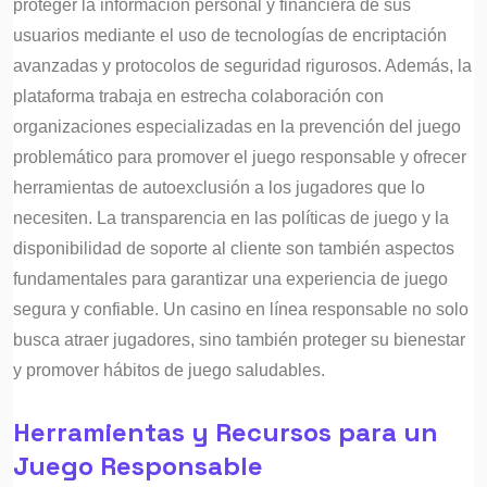
proteger la información personal y financiera de sus
usuarios mediante el uso de tecnologías de encriptación
avanzadas y protocolos de seguridad rigurosos. Además, la
plataforma trabaja en estrecha colaboración con
organizaciones especializadas en la prevención del juego
problemático para promover el juego responsable y ofrecer
herramientas de autoexclusión a los jugadores que lo
necesiten. La transparencia en las políticas de juego y la
disponibilidad de soporte al cliente son también aspectos
fundamentales para garantizar una experiencia de juego
segura y confiable. Un casino en línea responsable no solo
busca atraer jugadores, sino también proteger su bienestar
y promover hábitos de juego saludables.
Herramientas y Recursos para un
Juego Responsable