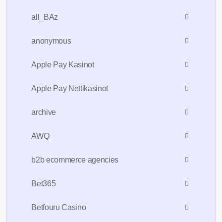
all_BAz
anonymous
Apple Pay Kasinot
Apple Pay Nettikasinot
archive
AWQ
b2b ecommerce agencies
Bet365
Betfouru Casino