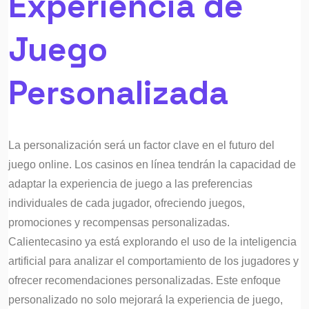
Experiencia de
Juego
Personalizada
La personalización será un factor clave en el futuro del
juego online. Los casinos en línea tendrán la capacidad de
adaptar la experiencia de juego a las preferencias
individuales de cada jugador, ofreciendo juegos,
promociones y recompensas personalizadas.
Calientecasino ya está explorando el uso de la inteligencia
artificial para analizar el comportamiento de los jugadores y
ofrecer recomendaciones personalizadas. Este enfoque
personalizado no solo mejorará la experiencia de juego,