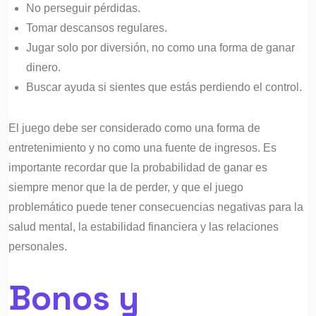
No perseguir pérdidas.
Tomar descansos regulares.
Jugar solo por diversión, no como una forma de ganar
dinero.
Buscar ayuda si sientes que estás perdiendo el control.
El juego debe ser considerado como una forma de
entretenimiento y no como una fuente de ingresos. Es
importante recordar que la probabilidad de ganar es
siempre menor que la de perder, y que el juego
problemático puede tener consecuencias negativas para la
salud mental, la estabilidad financiera y las relaciones
personales.
Bonos y