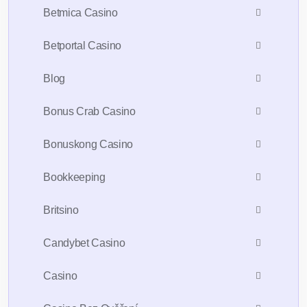
Betmica Casino
Betportal Casino
Blog
Bonus Crab Casino
Bonuskong Casino
Bookkeeping
Britsino
Candybet Casino
Casino