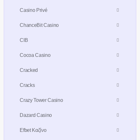
Casino Privé
ChanceBit Casino
CIB
Cocoa Casino
Cracked
Cracks
Crazy Tower Сasino
Dazard Casino
Efbet Καζίνο