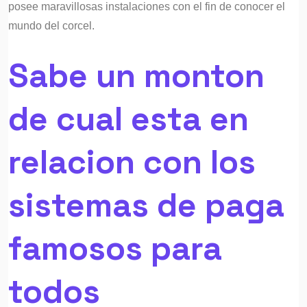
posee maravillosas instalaciones con el fin de conocer el
mundo del corcel.
Sabe un monton
de cual esta en
relacion con los
sistemas de paga
famosos para
todos