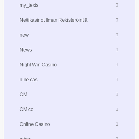
my_texts
Nettikasinot Ilman Rekisteröintiä
new
News
Night Win Casino
nine cas
OM
OM cc
Online Casino