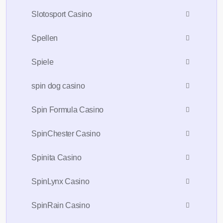
Slotosport Casino
Spellen
Spiele
spin dog casino
Spin Formula Casino
SpinChester Casino
Spinita Casino
SpinLynx Casino
SpinRain Casino