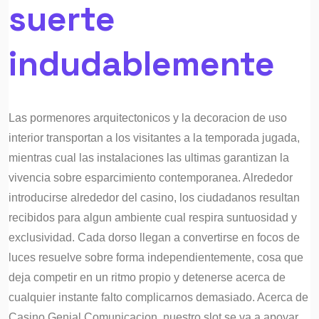
suerte
indudablemente
Las pormenores arquitectonicos y la decoracion de uso
interior transportan a los visitantes a la temporada jugada,
mientras cual las instalaciones las ultimas garantizan la
vivencia sobre esparcimiento contemporanea. Alrededor
introducirse alrededor del casino, los ciudadanos resultan
recibidos para algun ambiente cual respira suntuosidad y
exclusividad. Cada dorso llegan a convertirse en focos de
luces resuelve sobre forma independientemente, cosa que
deja competir en un ritmo propio y detenerse acerca de
cualquier instante falto complicarnos demasiado. Acerca de
Casino Genial Comunicacion, nuestro slot se va a apoyar