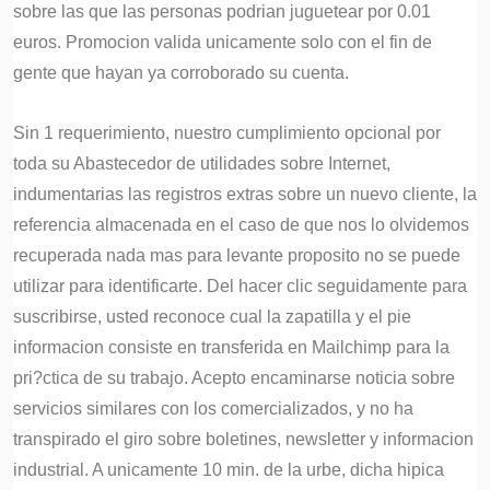
sobre las que las personas podrian juguetear por 0.01
euros. Promocion valida unicamente solo con el fin de
gente que hayan ya corroborado su cuenta.
Sin 1 requerimiento, nuestro cumplimiento opcional por
toda su Abastecedor de utilidades sobre Internet,
indumentarias las registros extras sobre un nuevo cliente, la
referencia almacenada en el caso de que nos lo olvidemos
recuperada nada mas para levante proposito no se puede
utilizar para identificarte. Del hacer clic seguidamente para
suscribirse, usted reconoce cual la zapatilla y el pie
informacion consiste en transferida en Mailchimp para la
pri?ctica de su trabajo. Acepto encaminarse noticia sobre
servicios similares con los comercializados, y no ha
transpirado el giro sobre boletines, newsletter y informacion
industrial. A unicamente 10 min. de la urbe, dicha hipica