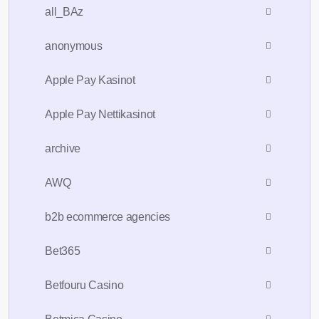
all_BAz
anonymous
Apple Pay Kasinot
Apple Pay Nettikasinot
archive
AWQ
b2b ecommerce agencies
Bet365
Betfouru Casino