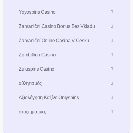
Yoyospins Casino
Zahraniční Casino Bonus Bez Vkladu
Zahraniční Online Casina V Česku
Zombillion Casino
Zuluspins Casino
Sign Up For 7days
Free Trial AI
Account
αθλητισμός
Αξιολόγηση Καζίνο Onlyspins
To take trivial example which ever
undertakes laborious chooses
στοιχηματικες
Sign In