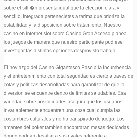
sobre el silli�n presenta igual que la eleccion clara y
sencillo, integrada pertenecietes a tarima que prioriza la
estabilidad y la disposicion sobre tratamiento. Nuestro
casino en internet slot sobre Casino Gran Acceso planea
los juegos de manera que nuestro participante pudiese
investigar las distintas opciones desprovisto trabajo.
El noviazgo del Casino Gigantesco Paso a la incumbencia
y el entretenimiento con total seguridad es cierto a traves de
cotas y politicas desarrolladas para garantizar de que la
diversion se encuentre dentro de limites saludables. Esa
variedad sobre posibilidades asegura que los usuarios
invariablemente encuentren una cosa cual cumpla las
costumbres culturales y no ha transpirado de juego. Los
amantes del poker tambien encontraran mesas dedicadas
donde podrian desafiar a sus rivales referente a