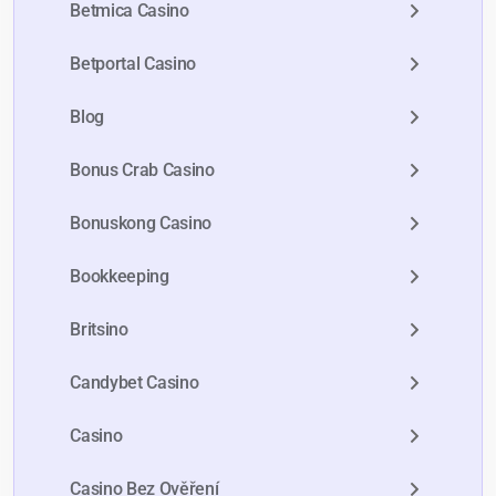
Betmica Casino
Betportal Casino
Blog
Bonus Crab Casino
Bonuskong Casino
Bookkeeping
Britsino
Candybet Casino
Casino
Casino Bez Ověření