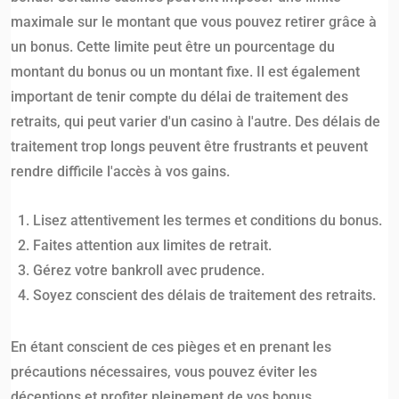
maximale sur le montant que vous pouvez retirer grâce à
un bonus. Cette limite peut être un pourcentage du
montant du bonus ou un montant fixe. Il est également
important de tenir compte du délai de traitement des
retraits, qui peut varier d'un casino à l'autre. Des délais de
traitement trop longs peuvent être frustrants et peuvent
rendre difficile l'accès à vos gains.
Lisez attentivement les termes et conditions du bonus.
Faites attention aux limites de retrait.
Gérez votre bankroll avec prudence.
Soyez conscient des délais de traitement des retraits.
En étant conscient de ces pièges et en prenant les
précautions nécessaires, vous pouvez éviter les
déceptions et profiter pleinement de vos bonus.