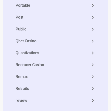
Portable
Post
Public
Qbet Casino
Quantizations
Redracer Casino
Remux
Retraits
review