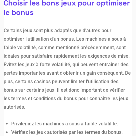
Choisir les bons jeux pour optimiser
le bonus
Certains jeux sont plus adaptés que d'autres pour
optimiser l'utilisation d'un bonus. Les machines à sous à
faible volatilité, comme mentionné précédemment, sont
idéales pour satisfaire rapidement les exigences de mise.
Évitez les jeux à forte volatilité, qui peuvent entraîner des
pertes importantes avant d'obtenir un gain conséquent. De
plus, certains casinos peuvent limiter l'utilisation des
bonus sur certains jeux. Il est donc important de vérifier
les termes et conditions du bonus pour connaître les jeux
autorisés.
Privilégiez les machines à sous à faible volatilité.
Vérifiez les jeux autorisés par les termes du bonus.