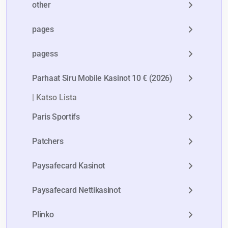
other
pages
pagess
Parhaat Siru Mobile Kasinot 10 € (2026)
| Katso Lista
Paris Sportifs
Patchers
Paysafecard Kasinot
Paysafecard Nettikasinot
Plinko