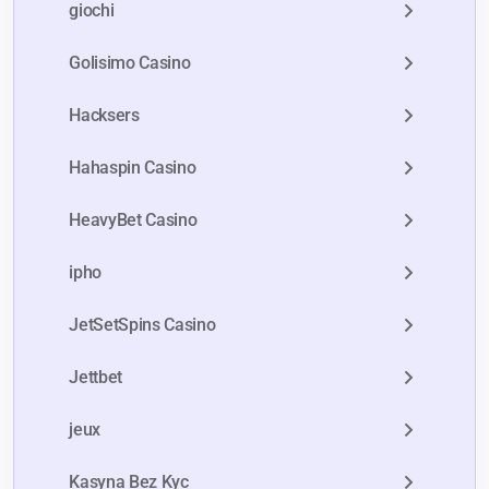
giochi
Golisimo Casino
Hacksers
Hahaspin Casino
HeavyBet Casino
ipho
JetSetSpins Casino
Jettbet
jeux
Kasyna Bez Kyc