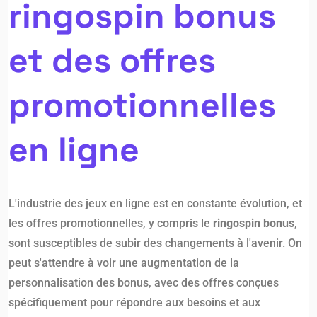
ringospin bonus
et des offres
promotionnelles
en ligne
L'industrie des jeux en ligne est en constante évolution, et
les offres promotionnelles, y compris le
ringospin bonus
,
sont susceptibles de subir des changements à l'avenir. On
peut s'attendre à voir une augmentation de la
personnalisation des bonus, avec des offres conçues
spécifiquement pour répondre aux besoins et aux