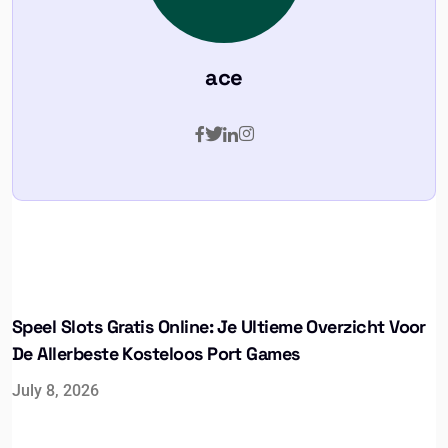
ace
Speel Slots Gratis Online: Je Ultieme Overzicht Voor
De Allerbeste Kosteloos Port Games
July 8, 2026