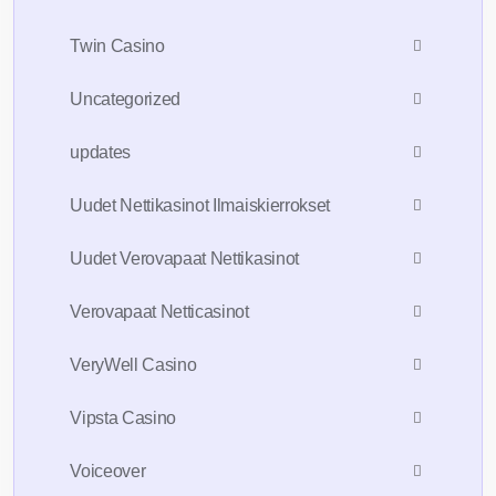
Twin Casino
Uncategorized
updates
Uudet Nettikasinot Ilmaiskierrokset
Uudet Verovapaat Nettikasinot
Verovapaat Netticasinot
VeryWell Casino
Vipsta Casino
Voiceover