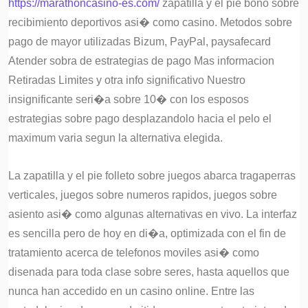
https://marathoncasino-es.com/
zapatilla y el pie bono sobre
recibimiento deportivos asi� como casino. Metodos sobre
pago de mayor utilizadas Bizum, PayPal, paysafecard
Atender sobra de estrategias de pago Mas informacion
Retiradas Limites y otra info significativo Nuestro
insignificante seri�a sobre 10� con los esposos
estrategias sobre pago desplazandolo hacia el pelo el
maximum varia segun la alternativa elegida.
La zapatilla y el pie folleto sobre juegos abarca tragaperras
verticales, juegos sobre numeros rapidos, juegos sobre
asiento asi� como algunas alternativas en vivo. La interfaz
es sencilla pero de hoy en di�a, optimizada con el fin de
tratamiento acerca de telefonos moviles asi� como
disenada para toda clase sobre seres, hasta aquellos que
nunca han accedido en un casino online. Entre las