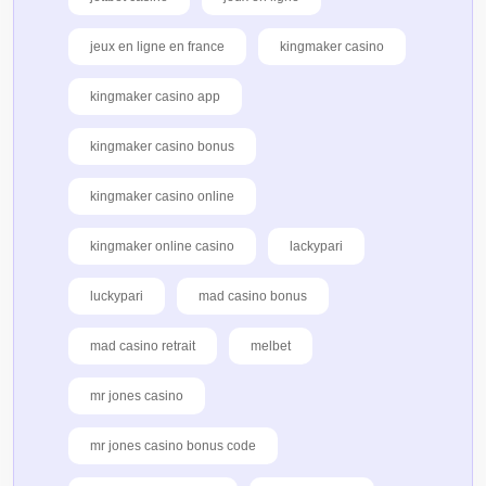
jeux en ligne en france
kingmaker casino
kingmaker casino app
kingmaker casino bonus
kingmaker casino online
kingmaker online casino
lackypari
luckypari
mad casino bonus
mad casino retrait
melbet
mr jones casino
mr jones casino bonus code