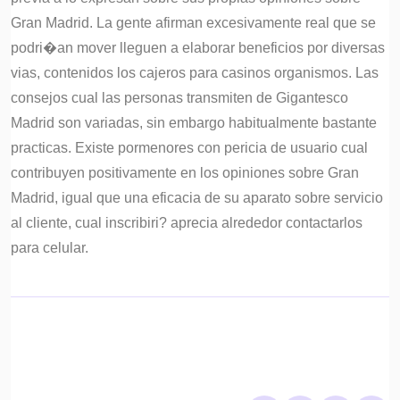
Gran Madrid. La gente afirman excesivamente real que se
podri�an mover lleguen a elaborar beneficios por diversas
vias, contenidos los cajeros para casinos organismos. Las
consejos cual las personas transmiten de Gigantesco
Madrid son variadas, sin embargo habitualmente bastante
practicas. Existe pormenores con pericia de usuario cual
contribuyen positivamente en los opiniones sobre Gran
Madrid, igual que una eficacia de su aparato sobre servicio
al cliente, cual inscribiri? aprecia alrededor contactarlos
para celular.