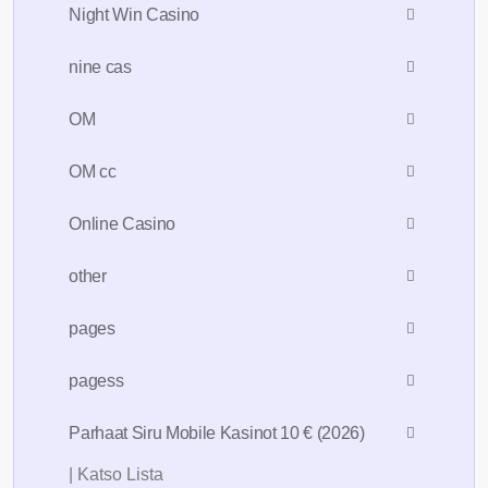
Night Win Casino
nine cas
OM
OM cc
Online Casino
other
pages
pagess
Parhaat Siru Mobile Kasinot 10 € (2026)
| Katso Lista