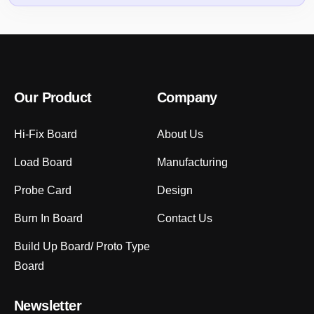
Our Product
Company
Hi-Fix Board
About Us
Load Board
Manufacturing
Probe Card
Design
Burn In Board
Contact Us
Build Up Board/ Proto Type
Board
Newsletter