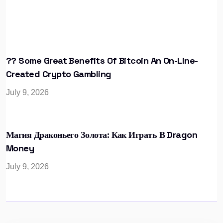
?? Some Great Benefits Of Bitcoin An On-Line-
Created Crypto Gambling
July 9, 2026
Магия Драконьего Золота: Как Играть В Dragon
Money
July 9, 2026