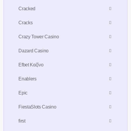
Cracked
Cracks
Crazy Tower Сasino
Dazard Casino
Efbet Καζίνο
Enablers
Epic
FiestaSlots Casino
first