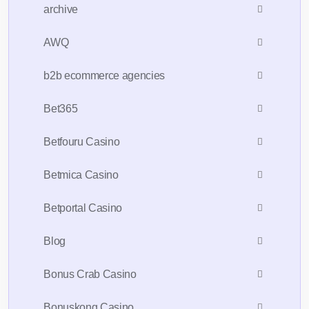
archive
AWQ
b2b ecommerce agencies
Bet365
Betfouru Casino
Betmica Casino
Betportal Casino
Blog
Bonus Crab Casino
Bonuskong Casino