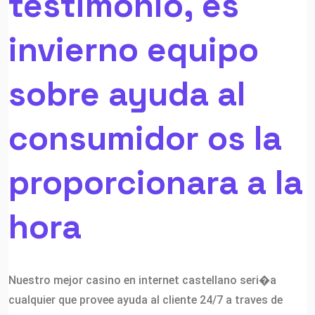
testimonio, es
invierno equipo
sobre ayuda al
consumidor os la
proporcionara a la
hora
Nuestro mejor casino en internet castellano seri�a
cualquier que provee ayuda al cliente 24/7 a traves de