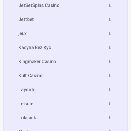
JetSetSpins Casino
Jettbet
jeux
Kasyna Bez Kyc
Kingmaker Casino
Kult Casino
Layouts
Leisure
Lolajack