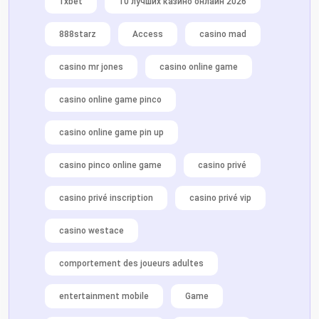
1xbet
10 лучших казино онлайн 2026
888starz
Access
casino mad
casino mr jones
casino online game
casino online game pinco
casino online game pin up
casino pinco online game
casino privé
casino privé inscription
casino privé vip
casino westace
comportement des joueurs adultes
entertainment mobile
Game