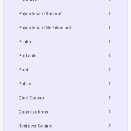
Paysafecard Kasinot
Paysafecard Nettikasinot
Plinko
Portable
Post
Public
Qbet Casino
Quantizations
Redracer Casino