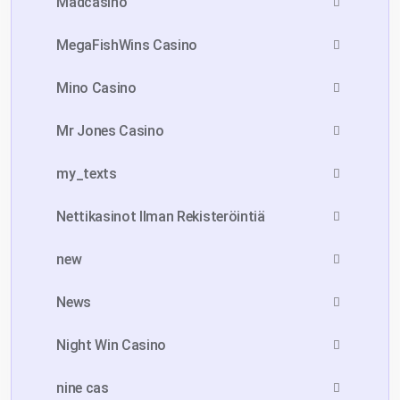
Madcasino
MegaFishWins Casino
Mino Casino
Mr Jones Casino
my_texts
Nettikasinot Ilman Rekisteröintiä
new
News
Night Win Casino
nine cas