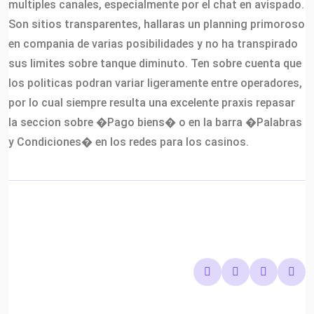
multiples canales, especialmente por el chat en avispado.
Son sitios transparentes, hallaras un planning primoroso
en compania de varias posibilidades y no ha transpirado
sus limites sobre tanque diminuto. Ten sobre cuenta que
los politicas podran variar ligeramente entre operadores,
por lo cual siempre resulta una excelente praxis repasar
la seccion sobre �Pago biens� o en la barra �Palabras
y Condiciones� en los redes para los casinos.