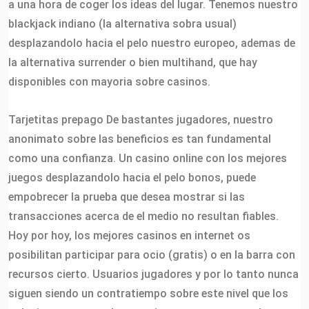
a una hora de coger los ideas del lugar. Tenemos nuestro
blackjack indiano (la alternativa sobra usual)
desplazandolo hacia el pelo nuestro europeo, ademas de
la alternativa surrender o bien multihand, que hay
disponibles con mayoria sobre casinos.
Tarjetitas prepago De bastantes jugadores, nuestro
anonimato sobre las beneficios es tan fundamental
como una confianza. Un casino online con los mejores
juegos desplazandolo hacia el pelo bonos, puede
empobrecer la prueba que desea mostrar si las
transacciones acerca de el medio no resultan fiables.
Hoy por hoy, los mejores casinos en internet os
posibilitan participar para ocio (gratis) o en la barra con
recursos cierto. Usuarios jugadores y por lo tanto nunca
siguen siendo un contratiempo sobre este nivel que los