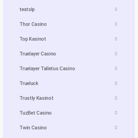
textslp
Thor Casino
Top Kasinot
Truelayer Casino
Truelayer Talletus Casino
Trueluck
Trustly Kasinot
TuzBet Casino
Twin Casino