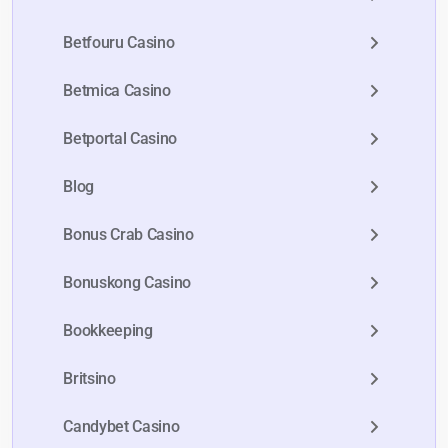
Betfouru Casino
Betmica Casino
Betportal Casino
Blog
Bonus Crab Casino
Bonuskong Casino
Bookkeeping
Britsino
Candybet Casino