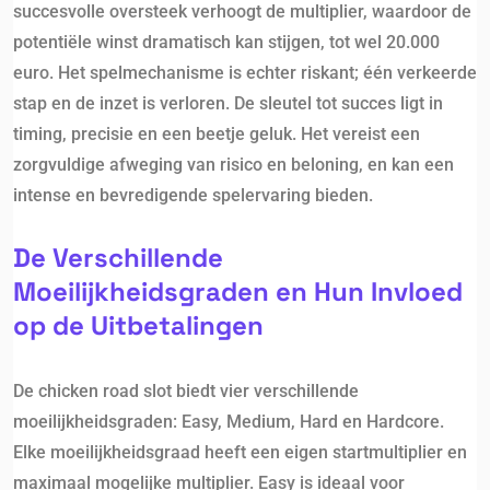
succesvolle oversteek verhoogt de multiplier, waardoor de
potentiële winst dramatisch kan stijgen, tot wel 20.000
euro. Het spelmechanisme is echter riskant; één verkeerde
stap en de inzet is verloren. De sleutel tot succes ligt in
timing, precisie en een beetje geluk. Het vereist een
zorgvuldige afweging van risico en beloning, en kan een
intense en bevredigende spelervaring bieden.
De Verschillende
Moeilijkheidsgraden en Hun Invloed
op de Uitbetalingen
De chicken road slot biedt vier verschillende
moeilijkheidsgraden: Easy, Medium, Hard en Hardcore.
Elke moeilijkheidsgraad heeft een eigen startmultiplier en
maximaal mogelijke multiplier. Easy is ideaal voor