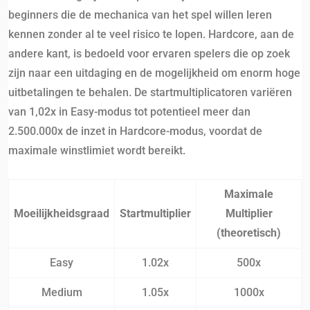
beginners die de mechanica van het spel willen leren
kennen zonder al te veel risico te lopen. Hardcore, aan de
andere kant, is bedoeld voor ervaren spelers die op zoek
zijn naar een uitdaging en de mogelijkheid om enorm hoge
uitbetalingen te behalen. De startmultiplicatoren variëren
van 1,02x in Easy-modus tot potentieel meer dan
2.500.000x de inzet in Hardcore-modus, voordat de
maximale winstlimiet wordt bereikt.
Maximale
Moeilijkheidsgraad
Startmultiplier
Multiplier
(theoretisch)
Easy
1.02x
500x
Medium
1.05x
1000x