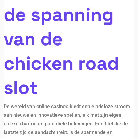
de spanning
van de
chicken road
slot
De wereld van online casino’s biedt een eindeloze stroom
aan nieuwe en innovatieve spellen, elk met zijn eigen
unieke charme en potentiële beloningen. Een titel die de
laatste tijd de aandacht trekt, is de spannende en