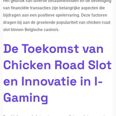
Het gebruik van diverse betaalmethoden en de beveiliging
van financiële transacties zijn belangrijke aspecten die
bijdragen aan een positieve spelervaring. Deze factoren
dragen bij aan de groeiende populariteit van chicken road
slot binnen Belgische casino’s.
De Toekomst van
Chicken Road Slot
en Innovatie in I-
Gaming