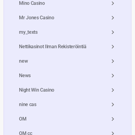
Mino Casino
Mr Jones Casino
my_texts
Nettikasinot Ilman Rekisteröintiä
new
News
Night Win Casino
nine cas
OM
OM cc