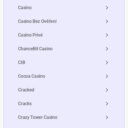
Casino
Casino Bez Ověření
Casino Privé
ChanceBit Casino
CIB
Cocoa Casino
Cracked
Cracks
Crazy Tower Сasino