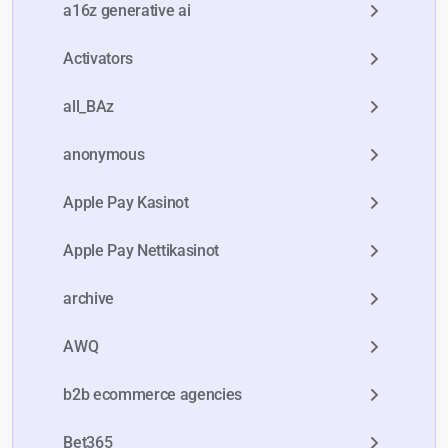
a16z generative ai
Activators
all_BAz
anonymous
Apple Pay Kasinot
Apple Pay Nettikasinot
archive
AWQ
b2b ecommerce agencies
Bet365