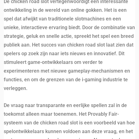
De chicken road slot vertegenwoordigt een interessante
ontwikkeling in de wereld van online gokken. Het is een
spel dat afwijkt van traditionele slotmachines en een
unieke, interactieve ervaring biedt. Door de combinatie van
strategie, geluk en snelle actie, spreekt het spel een breed
publiek aan. Het succes van chicken road slot laat zien dat
spelers op zoek zijn naar iets nieuws en innovatief. Dit
stimuleert game-ontwikkelaars om verder te
experimenteren met nieuwe gameplay-mechanismen en
functies, en om de grenzen van de i-gaming industrie te
verleggen.
De vraag naar transparante en eerlijke spellen zal in de
toekomst alleen maar toenemen. Het Provably Fair-
systeem van de chicken road slot is een voorbeeld van hoe
spelontwikkelaars kunnen voldoen aan deze vraag, en het