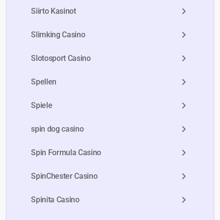
Siirto Kasinot
Slimking Casino
Slotosport Casino
Spellen
Spiele
spin dog casino
Spin Formula Casino
SpinChester Casino
Spinita Casino