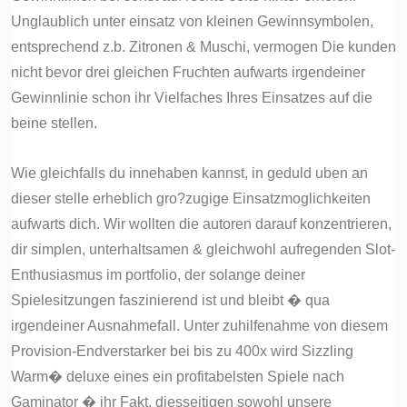
Unglaublich unter einsatz von kleinen Gewinnsymbolen,
entsprechend z.b. Zitronen & Muschi, vermogen Die kunden
nicht bevor drei gleichen Fruchten aufwarts irgendeiner
Gewinnlinie schon ihr Vielfaches Ihres Einsatzes auf die
beine stellen.
Wie gleichfalls du innehaben kannst, in geduld uben an
dieser stelle erheblich gro?zugige Einsatzmoglichkeiten
aufwarts dich. Wir wollten die autoren darauf konzentrieren,
dir simplen, unterhaltsamen & gleichwohl aufregenden Slot-
Enthusiasmus im portfolio, der solange deiner
Spielesitzungen faszinierend ist und bleibt � qua
irgendeiner Ausnahmefall. Unter zuhilfenahme von diesem
Provision-Endverstarker bei bis zu 400x wird Sizzling
Warm� deluxe eines ein profitabelsten Spiele nach
Gaminator � ihr Fakt, diesseitigen sowohl unsere