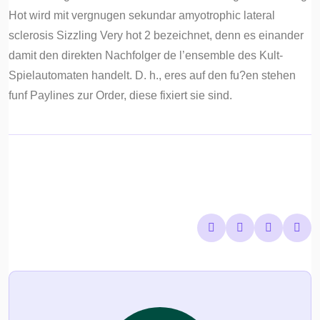
Hot wird mit vergnugen sekundar amyotrophic lateral
sclerosis Sizzling Very hot 2 bezeichnet, denn es einander
damit den direkten Nachfolger de l’ensemble des Kult-
Spielautomaten handelt. D. h., eres auf den fu?en stehen
funf Paylines zur Order, diese fixiert sie sind.