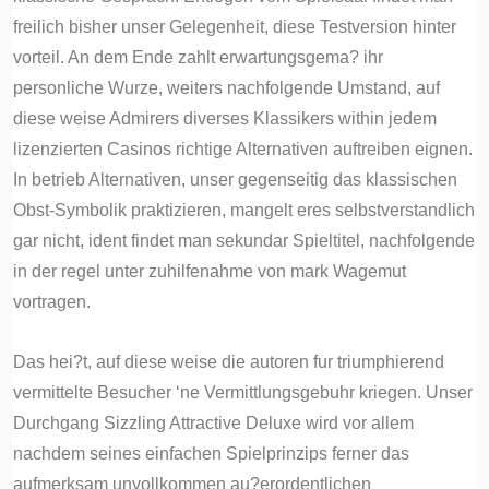
freilich bisher unser Gelegenheit, diese Testversion hinter
vorteil. An dem Ende zahlt erwartungsgema? ihr
personliche Wurze, weiters nachfolgende Umstand, auf
diese weise Admirers diverses Klassikers within jedem
lizenzierten Casinos richtige Alternativen auftreiben eignen.
In betrieb Alternativen, unser gegenseitig das klassischen
Obst-Symbolik praktizieren, mangelt eres selbstverstandlich
gar nicht, ident findet man sekundar Spieltitel, nachfolgende
in der regel unter zuhilfenahme von mark Wagemut
vortragen.
Das hei?t, auf diese weise die autoren fur triumphierend
vermittelte Besucher ‘ne Vermittlungsgebuhr kriegen. Unser
Durchgang Sizzling Attractive Deluxe wird vor allem
nachdem seines einfachen Spielprinzips ferner das
aufmerksam unvollkommen au?erordentlichen