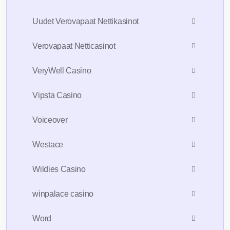
Uudet Verovapaat Nettikasinot
Verovapaat Netticasinot
VeryWell Casino
Vipsta Casino
Voiceover
Westace
Wildies Casino
winpalace casino
Word