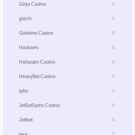
Ginja Casino
giochi
Golisimo Casino
Hacksers
Hahaspin Casino
HeavyBet Casino
ipho
JetSetSpins Casino
Jettbet
jeux