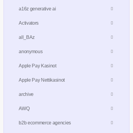
a16z generative ai
Activators
all_BAz
anonymous
Apple Pay Kasinot
Apple Pay Nettikasinot
archive
AWQ
b2b ecommerce agencies