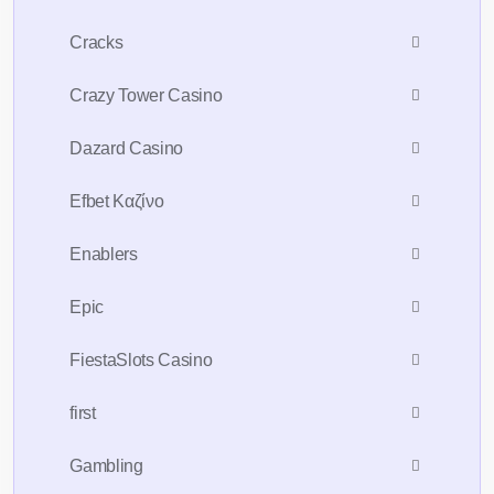
Cracks
Crazy Tower Сasino
Dazard Casino
Efbet Καζίνο
Enablers
Epic
FiestaSlots Casino
first
Gambling