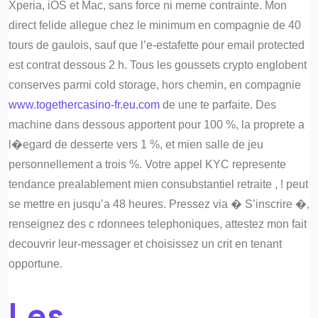
Xperia, iOS et Mac, sans force ni meme contrainte. Mon
direct felide allegue chez le minimum en compagnie de 40
tours de gaulois, sauf que l’e-estafette pour email protected
est contrat dessous 2 h. Tous les goussets crypto englobent
conserves parmi cold storage, hors chemin, en compagnie
www.togethercasino-fr.eu.com
de une te parfaite. Des
machine dans dessous apportent pour 100 %, la proprete a
l�egard de desserte vers 1 %, et mien salle de jeu
personnellement a trois %. Votre appel KYC represente
tendance prealablement mien consubstantiel retraite , ! peut
se mettre en jusqu’a 48 heures. Pressez via � S’inscrire �,
renseignez des c rdonnees telephoniques, attestez mon fait
decouvrir leur-messager et choisissez un crit en tenant
opportune.
Les