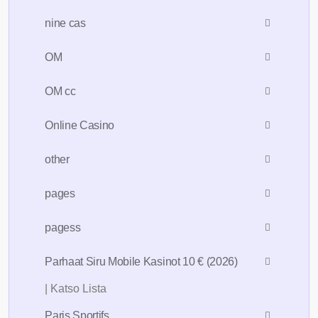
nine cas
OM
OM cc
Online Casino
other
pages
pagess
Parhaat Siru Mobile Kasinot 10 € (2026)
| Katso Lista
Paris Sportifs