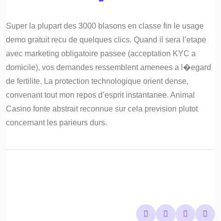
Super la plupart des 3000 blasons en classe fin le usage
demo gratuit recu de quelques clics. Quand il sera l’etape
avec marketing obligatoire passee (acceptation KYC a
domicile), vos demandes ressemblent amenees a l�egard
de fertilite. La protection technologique orient dense,
convenant tout mon repos d’esprit instantanee. Animal
Casino fonte abstrait reconnue sur cela prevision plutot
concernant les parieurs durs.