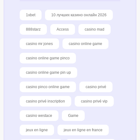
1xbet
10 лучших казино онлайн 2026
888starz
Access
casino mad
casino mr jones
casino online game
casino online game pinco
casino online game pin up
casino pinco online game
casino privé
casino privé inscription
casino privé vip
casino westace
Game
jeux en ligne
jeux en ligne en france