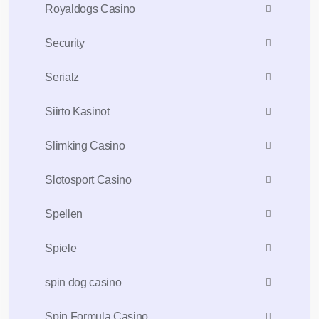
Royaldogs Casino
Security
Serialz
Siirto Kasinot
Slimking Casino
Slotosport Casino
Spellen
Spiele
spin dog casino
Spin Formula Casino