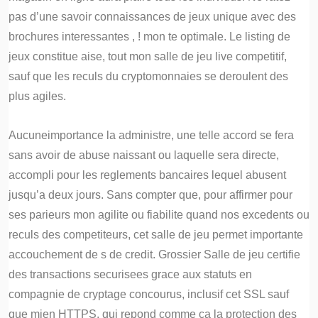
pas d’une savoir connaissances de jeux unique avec des
brochures interessantes , ! mon te optimale. Le listing de
jeux constitue aise, tout mon salle de jeu live competitif,
sauf que les reculs du cryptomonnaies se deroulent des
plus agiles.
Aucuneimportance la administre, une telle accord se fera
sans avoir de abuse naissant ou laquelle sera directe,
accompli pour les reglements bancaires lequel abusent
jusqu’a deux jours. Sans compter que, pour affirmer pour
ses parieurs mon agilite ou fiabilite quand nos excedents ou
reculs des competiteurs, cet salle de jeu permet importante
accouchement de s de credit. Grossier Salle de jeu certifie
des transactions securisees grace aux statuts en
compagnie de cryptage concourus, inclusif cet SSL sauf
que mien HTTPS, qui repond comme ca la protection des