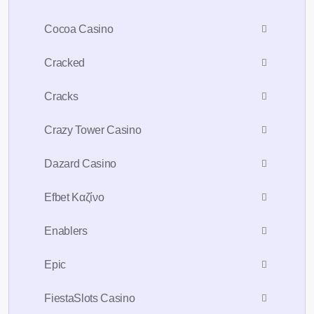
Cocoa Casino
Cracked
Cracks
Crazy Tower Сasino
Dazard Casino
Efbet Καζίνο
Enablers
Epic
FiestaSlots Casino