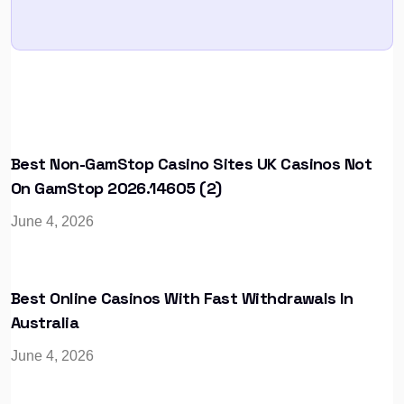
Best Non-GamStop Casino Sites UK Casinos Not
On GamStop 2026.14605 (2)
June 4, 2026
Best Online Casinos With Fast Withdrawals In
Australia
June 4, 2026