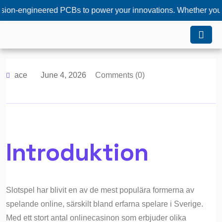
gineered PCBs to power your innovations. Whether you need cus
ace
June 4, 2026
Comments (0)
Introduktion
Slotspel har blivit en av de mest populära formerna av
spelande online, särskilt bland erfarna spelare i Sverige.
Med ett stort antal onlinecasinon som erbjuder olika