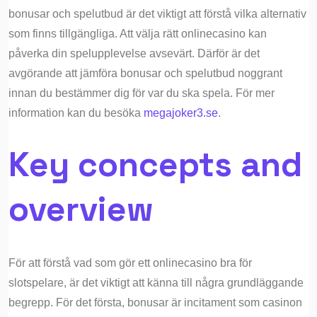
bonusar och spelutbud är det viktigt att förstå vilka alternativ
som finns tillgängliga. Att välja rätt onlinecasino kan
påverka din spelupplevelse avsevärt. Därför är det
avgörande att jämföra bonusar och spelutbud noggrant
innan du bestämmer dig för var du ska spela. För mer
information kan du besöka
megajoker3.se
.
Key concepts and
overview
För att förstå vad som gör ett onlinecasino bra för
slotspelare, är det viktigt att känna till några grundläggande
begrepp. För det första, bonusar är incitament som casinon