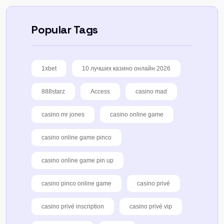
Popular Tags
1xbet
10 лучших казино онлайн 2026
888starz
Access
casino mad
casino mr jones
casino online game
casino online game pinco
casino online game pin up
casino pinco online game
casino privé
casino privé inscription
casino privé vip