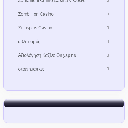
Zahraniční Online Casina V Česku
Zombillion Casino
Zuluspins Casino
Sign Up For 7days
Free Trial AI
Account
αθλητισμός
Αξιολόγηση Καζίνο Onlyspins
To take trivial example which ever
undertakes laborious chooses
στοιχηματικες
Sign In