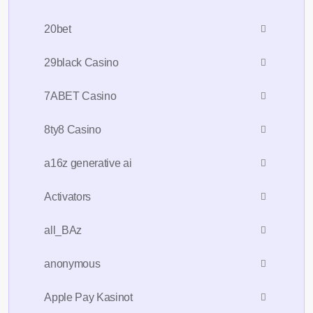
20bet
29black Casino
7ABET Casino
8ty8 Casino
a16z generative ai
Activators
all_BAz
anonymous
Apple Pay Kasinot