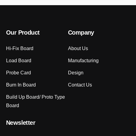
Our Product
Company
Hi-Fix Board
About Us
Load Board
Manufacturing
Probe Card
Design
Burn In Board
Contact Us
Build Up Board/ Proto Type
Board
Newsletter