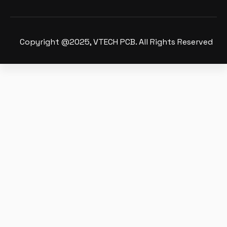
Copyright @2025, VTECH PCB. All Rights Reserved