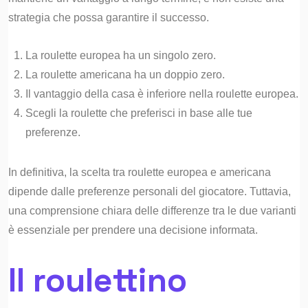
strategia che possa garantire il successo.
La roulette europea ha un singolo zero.
La roulette americana ha un doppio zero.
Il vantaggio della casa è inferiore nella roulette europea.
Scegli la roulette che preferisci in base alle tue
preferenze.
In definitiva, la scelta tra roulette europea e americana
dipende dalle preferenze personali del giocatore. Tuttavia,
una comprensione chiara delle differenze tra le due varianti
è essenziale per prendere una decisione informata.
Il roulettino