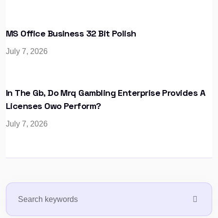
MS Office Business 32 Bit Polish
July 7, 2026
In The Gb, Do Mrq Gambling Enterprise Provides A
Licenses Owo Perform?
July 7, 2026