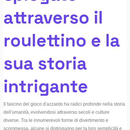
attraverso il
roulettino e la
sua storia
intrigante
Il fascino del gioco d'azzardo ha radici profonde nella storia
dell'umanità, evolvendosi attraverso secoli e culture
diverse. Tra le innumerevoli forme di divertimento e
scommessa, alcune si distinguono per la loro semplicità e