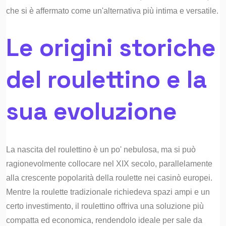
che si è affermato come un'alternativa più intima e versatile.
Le origini storiche
del roulettino e la
sua evoluzione
La nascita del roulettino è un po' nebulosa, ma si può
ragionevolmente collocare nel XIX secolo, parallelamente
alla crescente popolarità della roulette nei casinò europei.
Mentre la roulette tradizionale richiedeva spazi ampi e un
certo investimento, il roulettino offriva una soluzione più
compatta ed economica, rendendolo ideale per sale da