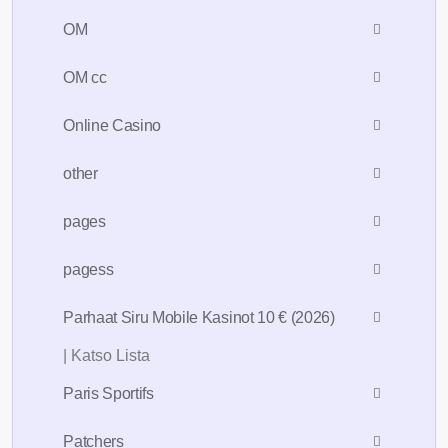
OM
OM cc
Online Casino
other
pages
pagess
Parhaat Siru Mobile Kasinot 10 € (2026)
| Katso Lista
Paris Sportifs
Patchers