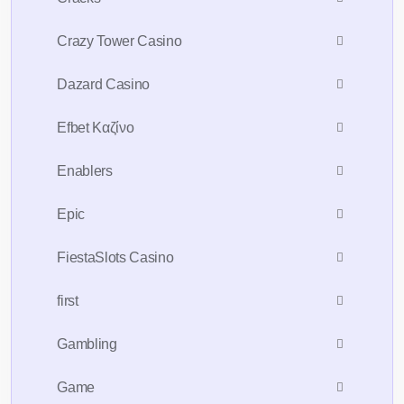
Crazy Tower Сasino
Dazard Casino
Efbet Καζίνο
Enablers
Epic
FiestaSlots Casino
first
Gambling
Game