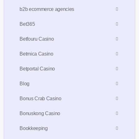
b2b ecommerce agencies
Bet365
Betfouru Casino
Betmica Casino
Betportal Casino
Blog
Bonus Crab Casino
Bonuskong Casino
Bookkeeping