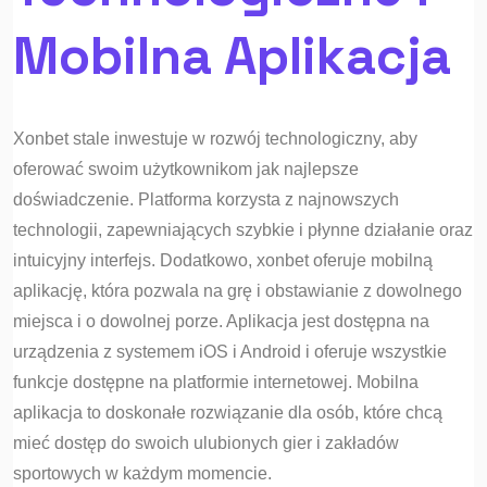
Mobilna Aplikacja
Xonbet stale inwestuje w rozwój technologiczny, aby
oferować swoim użytkownikom jak najlepsze
doświadczenie. Platforma korzysta z najnowszych
technologii, zapewniających szybkie i płynne działanie oraz
intuicyjny interfejs. Dodatkowo, xonbet oferuje mobilną
aplikację, która pozwala na grę i obstawianie z dowolnego
miejsca i o dowolnej porze. Aplikacja jest dostępna na
urządzenia z systemem iOS i Android i oferuje wszystkie
funkcje dostępne na platformie internetowej. Mobilna
aplikacja to doskonałe rozwiązanie dla osób, które chcą
mieć dostęp do swoich ulubionych gier i zakładów
sportowych w każdym momencie.