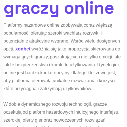
graczy online
Platformy hazardowe online zdobywają coraz większą
popularność, oferując szeroki wachlarz rozrywki i
potencjalnie atrakcyjne wygrane. Wśród wielu dostępnych
opcji,
xonbet
wyróżnia się jako propozycja skierowana do
wymagających graczy, poszukujących nie tylko emocji, ale
także bezpieczeństwa i komfortu użytkowania. Rynek gier
online jest bardzo konkurencyjny, dlatego kluczowe jest,
aby platforma oferowała unikalne rozwiązania i korzyści,
które przyciągną i zatrzymają użytkowników.
W dobie dynamicznego rozwoju technologii, gracze
oczekują od platform hazardowych intuicyjnego interfejsu,
szerokiej oferty gier oraz nowoczesnych rozwiązań