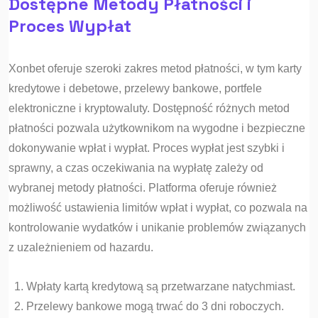
Dostępne Metody Płatności i
Proces Wypłat
Xonbet oferuje szeroki zakres metod płatności, w tym karty
kredytowe i debetowe, przelewy bankowe, portfele
elektroniczne i kryptowaluty. Dostępność różnych metod
płatności pozwala użytkownikom na wygodne i bezpieczne
dokonywanie wpłat i wypłat. Proces wypłat jest szybki i
sprawny, a czas oczekiwania na wypłatę zależy od
wybranej metody płatności. Platforma oferuje również
możliwość ustawienia limitów wpłat i wypłat, co pozwala na
kontrolowanie wydatków i unikanie problemów związanych
z uzależnieniem od hazardu.
Wpłaty kartą kredytową są przetwarzane natychmiast.
Przelewy bankowe mogą trwać do 3 dni roboczych.