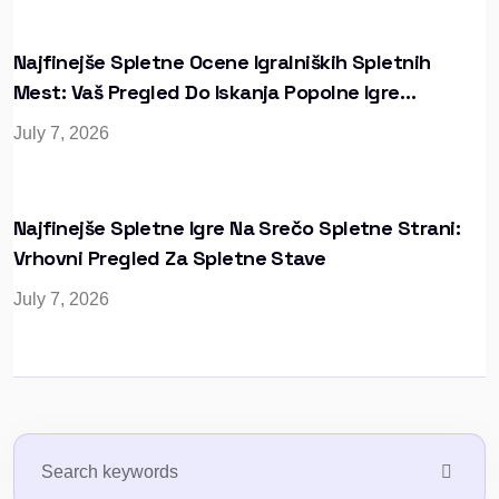
Najfinejše Spletne Ocene Igralniških Spletnih
Mest: Vaš Pregled Do Iskanja Popolne Igre
Platforme
July 7, 2026
Najfinejše Spletne Igre Na Srečo Spletne Strani:
Vrhovni Pregled Za Spletne Stave
July 7, 2026