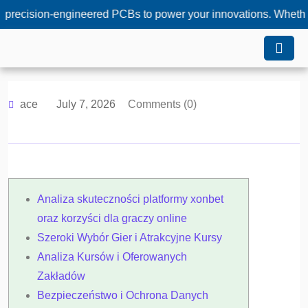
on-engineered PCBs to power your innovations. Whether you need
ace
July 7, 2026
Comments (0)
Analiza skuteczności platformy xonbet
oraz korzyści dla graczy online
Szeroki Wybór Gier i Atrakcyjne Kursy
Analiza Kursów i Oferowanych
Zakładów
Bezpieczeństwo i Ochrona Danych