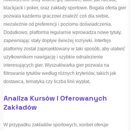
blackjack i poker, oraz zakłady sportowe. Bogata oferta gier
pozwala każdemu graczowi znaleźć coś dla siebie,
niezależnie od preferencji i poziomu doświadczenia.
Dodatkowo, platforma regularnie wprowadza nowe tytuły,
zapewniając stały dopływ świeżej rozrywki. Interfejs
platformy został zaprojektowany w taki sposób, aby ułatwić
użytkownikom nawigację i szybkie odnalezienie
interesujących gier. Wyszukiwarka gier pozwala na
filtrowanie tytułów według różnych kryteriów, takich jak
dostawca, tematyka czy liczba linii wypłat.
Analiza Kursów i Oferowanych
Zakładów
W przypadku zakładów sportowych, xonbet oferuje