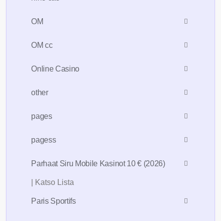
OM
OM cc
Online Casino
other
pages
pagess
Parhaat Siru Mobile Kasinot 10 € (2026)
| Katso Lista
Paris Sportifs