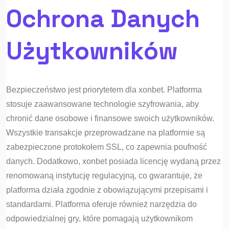
Ochrona Danych
Użytkowników
Bezpieczeństwo jest priorytetem dla xonbet. Platforma
stosuje zaawansowane technologie szyfrowania, aby
chronić dane osobowe i finansowe swoich użytkowników.
Wszystkie transakcje przeprowadzane na platformie są
zabezpieczone protokołem SSL, co zapewnia poufność
danych. Dodatkowo, xonbet posiada licencję wydaną przez
renomowaną instytucję regulacyjną, co gwarantuje, że
platforma działa zgodnie z obowiązującymi przepisami i
standardami. Platforma oferuje również narzędzia do
odpowiedzialnej gry, które pomagają użytkownikom