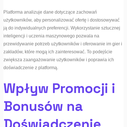
Platforma analizuje dane dotyczące zachowań
użytkowników, aby personalizować ofertę i dostosowywać
ją do indywidualnych preferencji. Wykorzystanie sztucznej
inteligencji i uczenia maszynowego pozwala na
przewidywanie potrzeb użytkowników i oferowanie im gier i
zakładów, które mogą ich zainteresować. To podejście
zwiększa zaangażowanie użytkowników i poprawia ich
doświadczenie z platformą.
Wpływ Promocji i
Bonusów na
Doświadczenie