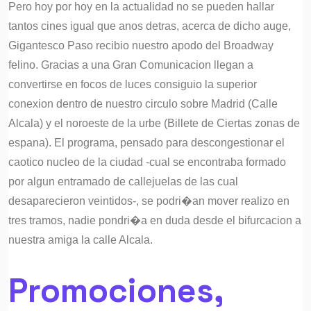
Pero hoy por hoy en la actualidad no se pueden hallar
tantos cines igual que anos detras, acerca de dicho auge,
Gigantesco Paso recibio nuestro apodo del Broadway
felino. Gracias a una Gran Comunicacion llegan a
convertirse en focos de luces consiguio la superior
conexion dentro de nuestro circulo sobre Madrid (Calle
Alcala) y el noroeste de la urbe (Billete de Ciertas zonas de
espana). El programa, pensado para descongestionar el
caotico nucleo de la ciudad -cual se encontraba formado
por algun entramado de callejuelas de las cual
desaparecieron veintidos-, se podri�an mover realizo en
tres tramos, nadie pondri�a en duda desde el bifurcacion a
nuestra amiga la calle Alcala.
Promociones,