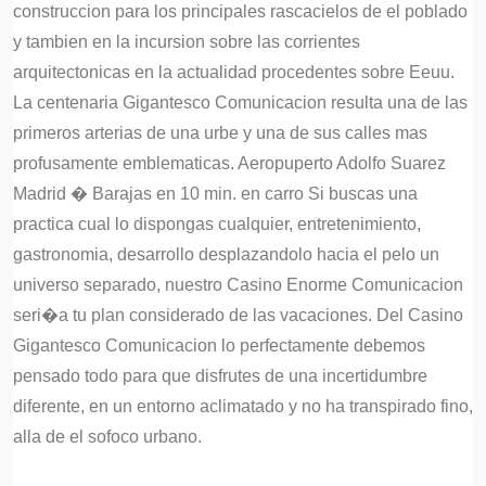
construccion para los principales rascacielos de el poblado
y tambien en la incursion sobre las corrientes
arquitectonicas en la actualidad procedentes sobre Eeuu.
La centenaria Gigantesco Comunicacion resulta una de las
primeros arterias de una urbe y una de sus calles mas
profusamente emblematicas. Aeropuperto Adolfo Suarez
Madrid � Barajas en 10 min. en carro Si buscas una
practica cual lo dispongas cualquier, entretenimiento,
gastronomia, desarrollo desplazandolo hacia el pelo un
universo separado, nuestro Casino Enorme Comunicacion
seri�a tu plan considerado de las vacaciones. Del Casino
Gigantesco Comunicacion lo perfectamente debemos
pensado todo para que disfrutes de una incertidumbre
diferente, en un entorno aclimatado y no ha transpirado fino,
alla de el sofoco urbano.