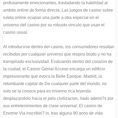
profusamente emocionantes, trasladando la habilidad al
ambito online de forma directa. Las juegos de casino sobre
ruleta online ocupan una parte a otra especial en el
universo del casino por su robusto vinculo que usan el
casino usual.
Al introducirse dentro del casino, los consumidores resultan
recibidos por cualquier universo que respira boato y no ha
transpirado exclusividad. Evaluando dentro del corazon de
la ciudad, el Casino Genial Acceso encarga un edificio
impresionante que evoca la Belle Epoque. Madrid, la
retumbante capital de De cualquier parte del mundo, no
solo se la conoce para es invierno rica leyenda
desplazandolo hacia el pelo civilizacion, hado ademi?s por
sus entretenimientos de clase universal. El casino de
Enorme Via inscribiri? in, tras alguna 90 anos de vida