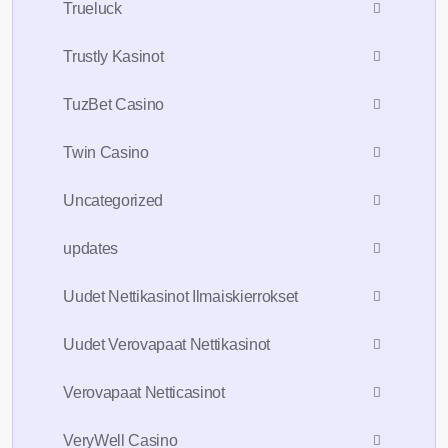
Trueluck
Trustly Kasinot
TuzBet Casino
Twin Casino
Uncategorized
updates
Uudet Nettikasinot Ilmaiskierrokset
Uudet Verovapaat Nettikasinot
Verovapaat Netticasinot
VeryWell Casino