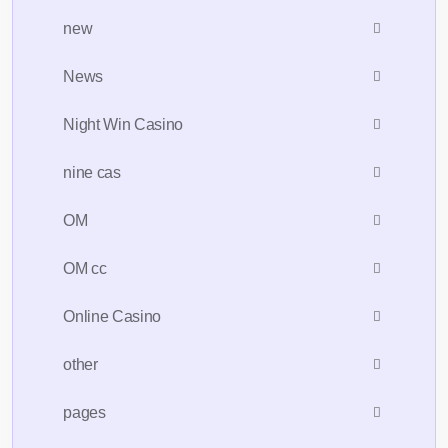
new
News
Night Win Casino
nine cas
OM
OM cc
Online Casino
other
pages