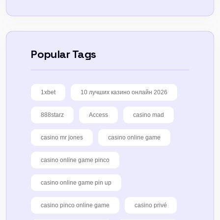
Popular Tags
1xbet
10 лучших казино онлайн 2026
888starz
Access
casino mad
casino mr jones
casino online game
casino online game pinco
casino online game pin up
casino pinco online game
casino privé