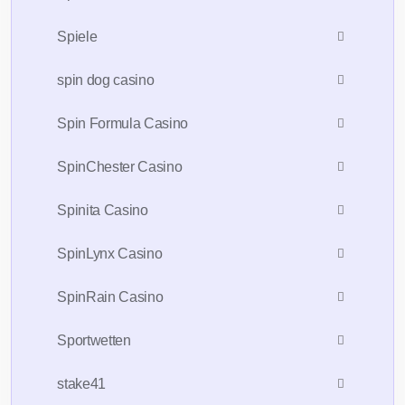
Spiele
spin dog casino
Spin Formula Casino
SpinChester Casino
Spinita Casino
SpinLynx Casino
SpinRain Casino
Sportwetten
stake41