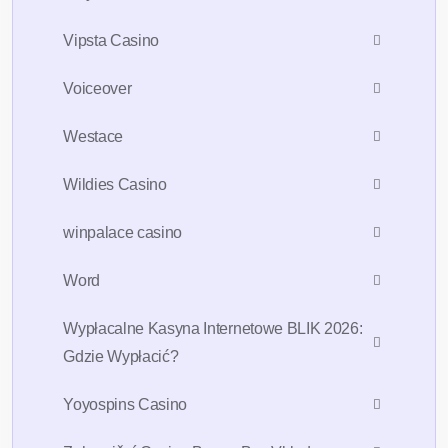
Vipsta Casino
Voiceover
Westace
Wildies Casino
winpalace casino
Word
Wypłacalne Kasyna Internetowe BLIK 2026:
Gdzie Wypłacić?
Yoyospins Casino