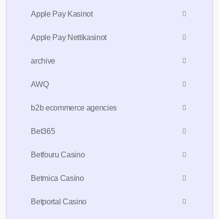
Apple Pay Kasinot
Apple Pay Nettikasinot
archive
AWQ
b2b ecommerce agencies
Bet365
Betfouru Casino
Betmica Casino
Betportal Casino