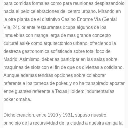
para comidas formales como para reuniones desplazandolo
hacia el pelo celebraciones del centro urbano. Mirando en
la otra planta de el distintivo Casino Enorme Via (Genial
Via, 24), oriente restaurantes ocupa algunos de los
inmuebles con manga larga de mas grande concepto
cultural asi� como arquitectonico urbano, ofreciendo la
destreza gastronomica sofisticada sobre total foco de
Madrid. Asimismo, deberias participar en las salas sobre
maquinas de slots con el fin de que os diviertas a cotidiano.
Aunque ademas tendras opciones sobre colaborar
referente a los torneos de poker, y no ha transpirado apostar
entre guantes referente a Texas Holdem indumentarias
poker omaha.
Dicho creacion, entre 1910 y 1931, supuso nuestro
principio de la recursividad de la ciudad a nuestra amiga la