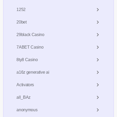
1252
20bet
29black Casino
7ABET Casino
8ty8 Casino
a16z generative ai
Activators
all_BAz
anonymous