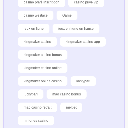
casino privé inscription
casino privé vip
casino westace
Game
jeux en ligne
jeux en ligne en france
kingmaker casino
kingmaker casino app
kingmaker casino bonus
kingmaker casino online
kingmaker online casino
lackypari
luckypari
mad casino bonus
mad casino retrait
melbet
mr jones casino