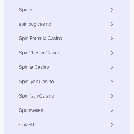
Spiele
spin dog casino
Spin Formula Casino
SpinChester Casino
Spinita Casino
SpinLynx Casino
SpinRain Casino
Sportwetten
stake41