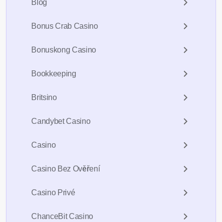
Blog
Bonus Crab Casino
Bonuskong Casino
Bookkeeping
Britsino
Candybet Casino
Casino
Casino Bez Ověření
Casino Privé
ChanceBit Casino