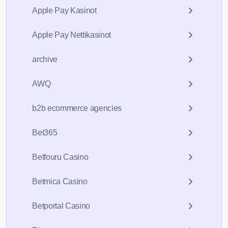
Apple Pay Kasinot
Apple Pay Nettikasinot
archive
AWQ
b2b ecommerce agencies
Bet365
Betfouru Casino
Betmica Casino
Betportal Casino