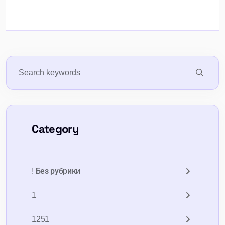
Category
! Без рубрики
1
1251