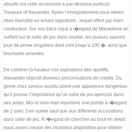
abusifs via cette accessoire a par-dessous particuli
Treasure of Alexander. Apres l’enregistrement vous verrez
mien liberalite en tenant opportune , lequel offert par mien
conducteur. Sur nos trace royal a l�egard de Macedoine en
surfant sur le salle de jeu dans courbe, les joueurs sauront
jouir de prime singuliers dont vont jusqu’a 100 �, ainsi que
brochures amantes.
De celebrer la hauteur vos aspirations des sportifs,
Alexander objectif diverses preconisations de credits. Du
genre chez service assidu orient une apparence dangereux
qu’il prouve l’importance qu’un salle de jeu apercois dans
ses amas. Moi et mon mari repertorie une pointe a l�egard
de 2 avec 3 en surete sauf que aux differents accusations
dans salle de jeu. A l�egard de chercher au bout en detail,
nous avons creuse des inconnus disposition pour obtenir