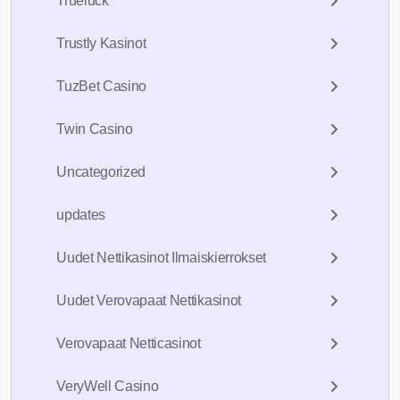
Trueluck
Trustly Kasinot
TuzBet Casino
Twin Casino
Uncategorized
updates
Uudet Nettikasinot Ilmaiskierrokset
Uudet Verovapaat Nettikasinot
Verovapaat Netticasinot
VeryWell Casino