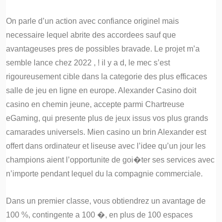
On parle d’un action avec confiance originel mais
necessaire lequel abrite des accordees sauf que
avantageuses pres de possibles bravade. Le projet m’a
semble lance chez 2022 , ! il y a d, le mec s’est
rigoureusement cible dans la categorie des plus efficaces
salle de jeu en ligne en europe. Alexander Casino doit
casino en chemin jeune, accepte parmi Chartreuse
eGaming, qui presente plus de jeux issus vos plus grands
camarades universels. Mien casino un brin Alexander est
offert dans ordinateur et liseuse avec l’idee qu’un jour les
champions aient l’opportunite de goi�ter ses services avec
n’importe pendant lequel du la compagnie commerciale.
Dans un premier classe, vous obtiendrez un avantage de
100 %, contingente a 100 �, en plus de 100 espaces