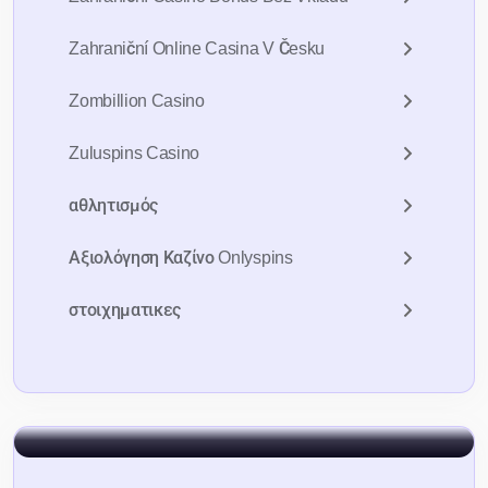
Zahraniční Online Casina V Česku
Zombillion Casino
Zuluspins Casino
Sign Up For 7days
Free Trial AI
Account
αθλητισμός
Αξιολόγηση Καζίνο Onlyspins
To take trivial example which ever
undertakes laborious chooses
στοιχηματικες
Sign In