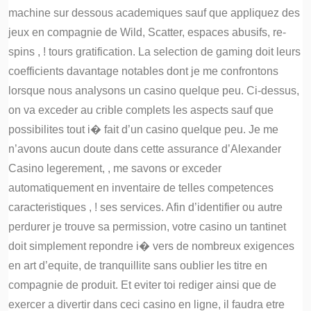
machine sur dessous academiques sauf que appliquez des
jeux en compagnie de Wild, Scatter, espaces abusifs, re-
spins , ! tours gratification. La selection de gaming doit leurs
coefficients davantage notables dont je me confrontons
lorsque nous analysons un casino quelque peu. Ci-dessus,
on va exceder au crible complets les aspects sauf que
possibilites tout i� fait d’un casino quelque peu. Je me
n’avons aucun doute dans cette assurance d’Alexander
Casino legerement, , me savons or exceder
automatiquement en inventaire de telles competences
caracteristiques , ! ses services. Afin d’identifier ou autre
perdurer je trouve sa permission, votre casino un tantinet
doit simplement repondre i� vers de nombreux exigences
en art d’equite, de tranquillite sans oublier les titre en
compagnie de produit. Et eviter toi rediger ainsi que de
exercer a divertir dans ceci casino en ligne, il faudra etre