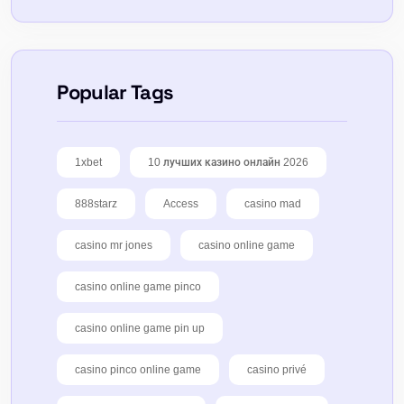
Popular Tags
1xbet
10 лучших казино онлайн 2026
888starz
Access
casino mad
casino mr jones
casino online game
casino online game pinco
casino online game pin up
casino pinco online game
casino privé