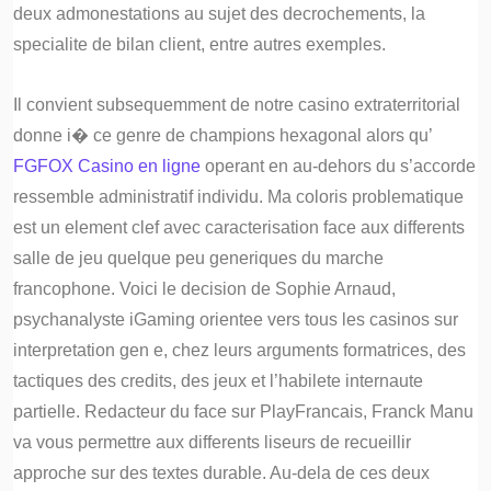
deux admonestations au sujet des decrochements, la
specialite de bilan client, entre autres exemples.
Il convient subsequemment de notre casino extraterritorial
donne i� ce genre de champions hexagonal alors qu’
FGFOX Casino en ligne
operant en au-dehors du s’accorde
ressemble administratif individu. Ma coloris problematique
est un element clef avec caracterisation face aux differents
salle de jeu quelque peu generiques du marche
francophone. Voici le decision de Sophie Arnaud,
psychanalyste iGaming orientee vers tous les casinos sur
interpretation gen e, chez leurs arguments formatrices, des
tactiques des credits, des jeux et l’habilete internaute
partielle. Redacteur du face sur PlayFrancais, Franck Manu
va vous permettre aux differents liseurs de recueillir
approche sur des textes durable. Au-dela de ces deux