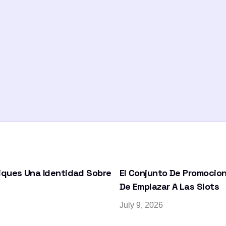
fiques Una Identidad Sobre
El Conjunto De Promocion
De Emplazar A Las Slots
July 9, 2026