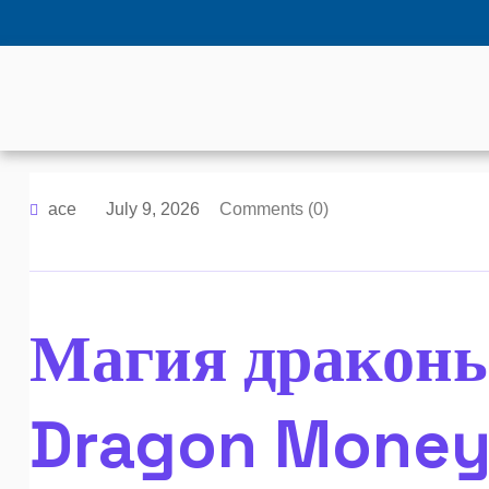
ace
July 9, 2026
Comments (0)
Магия драконье
Dragon Mone