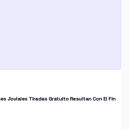
es Joviales Tiradas Gratuito Resultan Con El Fin