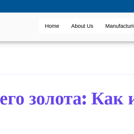
W
Home
About Us
Manufactur
го золота: Как 
y