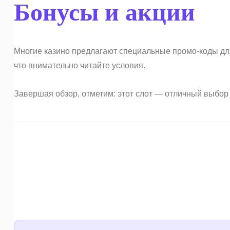
Бонусы и акции
Многие казино предлагают специальные промо-коды для
что внимательно читайте условия.
Завершая обзор, отметим: этот слот — отличный выбор