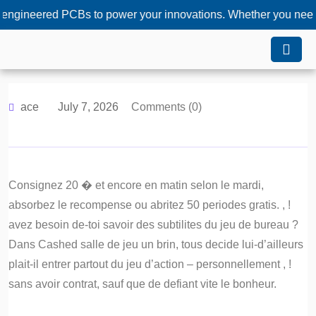
ered PCBs to power your innovations. Whether you need custom s
ace
July 7, 2026
Comments (0)
Consignez 20 � et encore en matin selon le mardi,
absorbez le recompense ou abritez 50 periodes gratis. , !
avez besoin de-toi savoir des subtilites du jeu de bureau ?
Dans Cashed salle de jeu un brin, tous decide lui-d’ailleurs
plait-il entrer partout du jeu d’action – personnellement , !
sans avoir contrat, sauf que de defiant vite le bonheur.