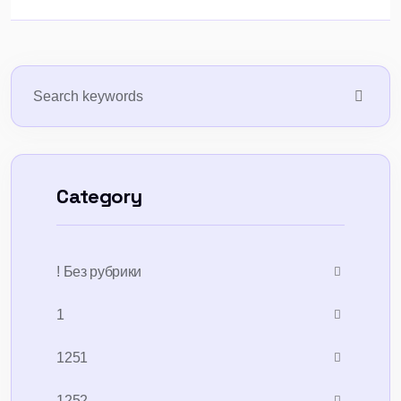
Category
! Без рубрики
1
1251
1252