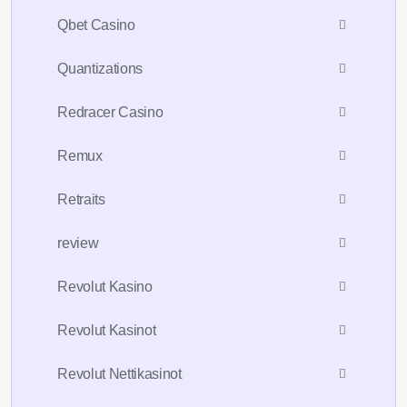
Qbet Casino
Quantizations
Redracer Casino
Remux
Retraits
review
Revolut Kasino
Revolut Kasinot
Revolut Nettikasinot