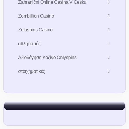
Zahraniční Online Casina V Česku
Zombillion Casino
Zuluspins Casino
Sign Up For 7days
Free Trial AI
Account
αθλητισμός
Αξιολόγηση Καζίνο Onlyspins
To take trivial example which ever
undertakes laborious chooses
στοιχηματικες
Sign In