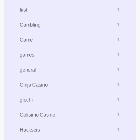
first
Gambling
Game
games
general
Ginja Casino
giochi
Golisimo Casino
Hacksers