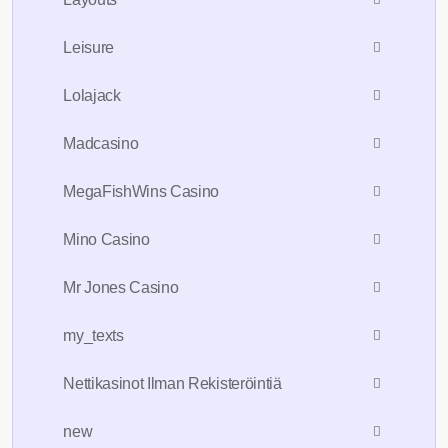
Leisure
Lolajack
Madcasino
MegaFishWins Casino
Mino Casino
Mr Jones Casino
my_texts
Nettikasinot Ilman Rekisteröintiä
new