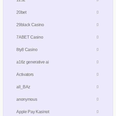
20bet
29black Casino
7ABET Casino
8ty8 Casino
a16z generative ai
Activators
all_BAz
anonymous
Apple Pay Kasinot