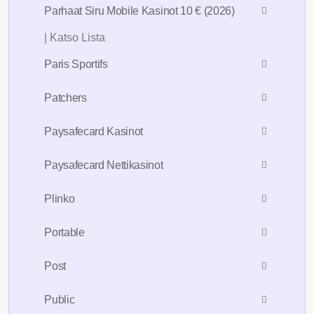
Parhaat Siru Mobile Kasinot 10 € (2026)
| Katso Lista
Paris Sportifs
Patchers
Paysafecard Kasinot
Paysafecard Nettikasinot
Plinko
Portable
Post
Public