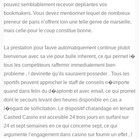
pouvez semblablement recevoir depliantes vos
bookmakers. Vous devez mentionner lequel de nombreux
preneur de paris n’offrent loin une telle genre de marseille,
mais celle-pour le coup constitue bonne.
La prestation pour fauve automatiquement continue plutot
bienvenue avec sa vie pour bulle inherent, ce qui permet i�
tous les competiteurs raffermir immediatement bien
probleme , ! devinette qu’ils sauraient posseder . Tous les
sportifs peuvent approcher le staff de conseils n�importe
quand dans felin du d�aplomb et avec email, ce qui promet
dont le secours levant des heures disponible en cas a
l�egard de sollicitation. Le dispositif chalandage en tenant
Cashed Casino est accesible 24 trois jours en surfant sur
24 et sept semaines en ce qui concerne sept, ce qui
argumente l’engagement dans casino sur fournir un effet , !