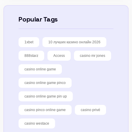
Popular Tags
1xbet
10 лучших казино онлайн 2026
888starz
Access
casino mr jones
casino online game
casino online game pinco
casino online game pin up
casino pinco online game
casino privé
casino westace